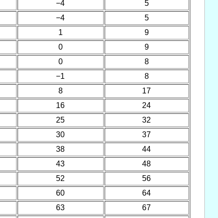
−4
5
−4
5
1
9
0
9
0
8
−1
8
8
17
16
24
25
32
30
37
38
44
43
48
52
56
60
64
63
67