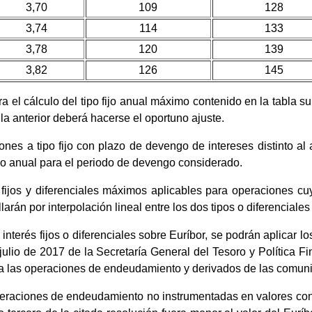
3,70
109
128
3,74
114
133
3,78
120
139
3,82
126
145
a el cálculo del tipo fijo anual máximo contenido en la tabla su
 la anterior deberá hacerse el oportuno ajuste.
nes a tipo fijo con plazo de devengo de intereses distinto al 
fijo anual para el periodo de devengo considerado.
s fijos y diferenciales máximos aplicables para operaciones c
llarán por interpolación lineal entre los dos tipos o diferencial
 interés fijos o diferenciales sobre Euríbor, se podrán aplicar 
ulio de 2017 de la Secretaría General del Tesoro y Política Fin
e a las operaciones de endeudamiento y derivados de las comun
eraciones de endeudamiento no instrumentadas en valores con ti