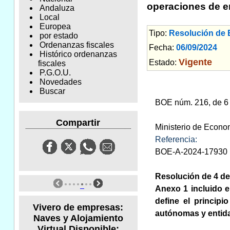
operaciones de e
Andaluza
Local
Europea
Tipo:
Resolución de
por estado
Ordenanzas fiscales
Fecha:
06/09/2024
Am
Histórico ordenanzas
Vigente
Estado:
fiscales
P.G.O.U.
Novedades
Buscar
BOE núm. 216, de 6
Compartir
Ministerio de Econ
Referencia:
BOE-A-2024-17930
Resolución de 4 de 
Anexo 1 incluido en
define el princip
Vivero de empresas:
autónomas y entida
Naves y Alojamiento
Virtual Disponible: