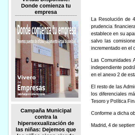
Donde comienza tu
empresa
La Resolución de 4 
prudencia financie
establece en su apa
salvo las comision
incrementado en el d
Las Comunidades Au
independiente podrá
en el anexo 2 de est
El resto de las Admi
los diferenciales m
Tesoro y Política F
Campaña Municipal
Conforme a dicha obl
contra la
hipersexualización de
Madrid, 4 de septiem
las niñas: Dejemos que