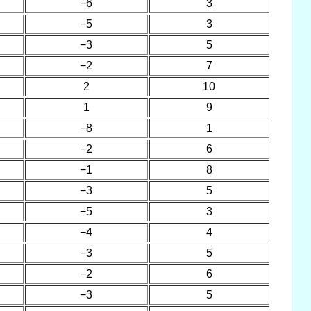
−6
3
−5
3
−3
5
−2
7
2
10
1
9
−8
1
−2
6
−1
8
−3
5
−5
3
−4
4
−3
5
−2
6
−3
5