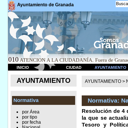
Busca
Ayuntamiento de Granada
010
ATENCION A LA CIUDADANÍA. Fuera de Granad
INICIO
CIUDAD
AYUNTAMIENTO
AYUNTAMIENTO
AYUNTAMIENTO >
Normativa: Na
Normativa
Resolución de 4 d
por Área
por tipo
la que se actuali
por fecha
Tesoro y Polític
Nacional