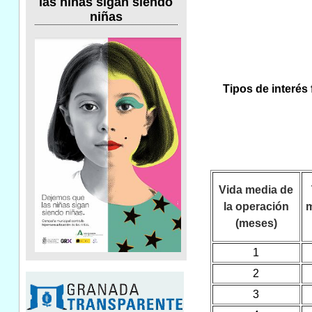
las niñas sigan siendo
niñas
Tipos de interés 
Vida media de
la operación
(meses)
1
2
3