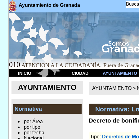
Busca
Ayuntamiento de Granada
010
ATENCION A LA CIUDADANÍA. Fuera de Granad
INICIO
CIUDAD
AYUNTAMIENTO
AYUNTAMIENTO
AYUNTAMIENTO >
Normativa: Lo
Normativa
Decreto de bonifi
por Área
por tipo
por fecha
Tipo:
Decretos de Mov
Nacional