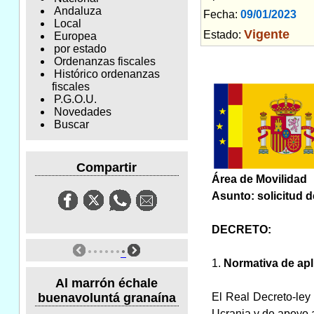
Andaluza
Fecha:
09/01/2023
Am
Local
Vigente
Estado:
Europea
por estado
Ordenanzas fiscales
Histórico ordenanzas
fiscales
P.G.O.U.
Novedades
Buscar
Compartir
Área de Movilidad
Asunto: solicitud 
DECRETO:
1.
Normativa de apl
Al marrón échale
buenavoluntá granaína
El Real Decreto-ley
Ucrania y de apoyo a