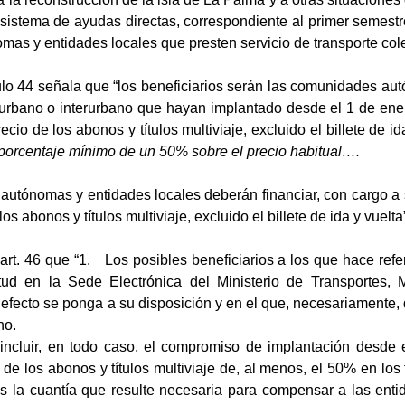
 sistema de ayudas directas, correspondiente al primer semestr
s y entidades locales que presten servicio de transporte cole
culo 44 señala que “los beneficiarios serán las comunidades au
o urbano o interurbano que hayan implantado desde el 1 de ene
cio de los abonos y títulos multiviaje, excluido el billete de id
porcentaje mínimo de un 50% sobre el precio habitual….
ónomas y entidades locales deberán financiar, con cargo a s
os abonos y títulos multiviaje, excluido el billete de ida y vuelta
t. 46 que “1. Los posibles beneficiarios a los que hace refer
tud en la Sede Electrónica del Ministerio de Transportes, 
l efecto se ponga a su disposición y en el que, necesariamente,
no.
 incluir, en todo caso, el compromiso de implantación desde
 de los abonos y títulos multiviaje de, al menos, el 50% en los 
s la cuantía que resulte necesaria para compensar a las entid