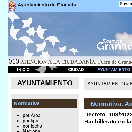
Busca
Ayuntamiento de Granada
010
ATENCION A LA CIUDADANÍA. Fuera de Granad
INICIO
CIUDAD
AYUNTAMIENTO
AYUNTAMIENTO
AYUNTAMIENTO >
Normativa: A
Normativa
Decreto 103/202
por Área
por tipo
Bachillerato en 
por fecha
Nacional