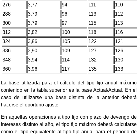
276
3,77
94
111
110
288
3,79
96
113
112
300
3,79
97
115
113
312
3,82
100
118
116
324
3,86
105
122
121
336
3,90
109
127
126
348
3,94
114
132
130
360
3,96
117
135
133
La base utilizada para el cálculo del tipo fijo anual máximo
contenido en la tabla superior es la base Actual/Actual. En el
caso de utilizarse una base distinta de la anterior deberá
hacerse el oportuno ajuste.
En aquellas operaciones a tipo fijo con plazo de devengo de
intereses distinto al año, el tipo fijo máximo deberá calcularse
como el tipo equivalente al tipo fijo anual para el periodo de