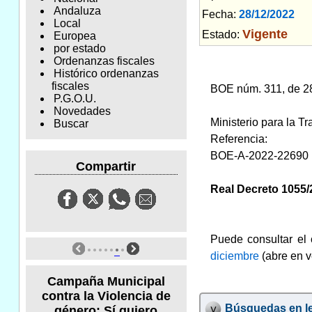
Andaluza
Fecha:
28/12/2022
Am
Local
Vigente
Estado:
Europea
por estado
Ordenanzas fiscales
Histórico ordenanzas
fiscales
BOE núm. 311, de 28
P.G.O.U.
Novedades
Ministerio para la T
Buscar
Referencia:
BOE-A-2022-22690
Compartir
Real Decreto 1055/
Puede consultar el 
diciembre
(abre en 
Campaña Municipal
contra la Violencia de
Búsquedas en le
género: Sí quiero