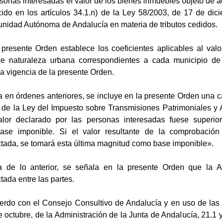
ersonas interesadas el valor de los bienes inmuebles objeto de a
ido en los artículos 34.1.n) de la Ley 58/2003, de 17 de dic
unidad Autónoma de Andalucía en materia de tributos cedidos.
presente Orden establece los coeficientes aplicables al valor
e naturaleza urbana correspondientes a cada municipio de
a vigencia de la presente Orden.
a en órdenes anteriores, se incluye en la presente Orden una c
 de la Ley del Impuesto sobre Transmisiones Patrimoniales y
or declarado por las personas interesadas fuese superior
ase imponible. Si el valor resultante de la comprobación 
ctada, se tomará esta última magnitud como base imponible».
de lo anterior, se señala en la presente Orden que la Adm
tada entre las partes.
erdo con el Consejo Consultivo de Andalucía y en uso de las f
 octubre, de la Administración de la Junta de Andalucía, 21.1 