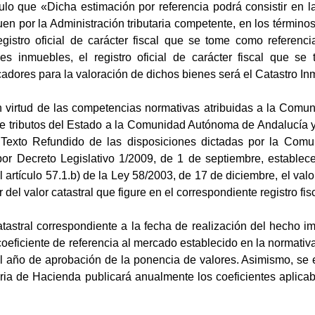
ulo que «Dicha estimación por referencia podrá consistir en la
en por la Administración tributaria competente, en los término
egistro oficial de carácter fiscal que se tome como referenc
es inmuebles, el registro oficial de carácter fiscal que se
icadores para la valoración de dichos bienes será el Catastro Inm
n virtud de las competencias normativas atribuidas a la Comun
e tributos del Estado a la Comunidad Autónoma de Andalucía y 
el Texto Refundido de las disposiciones dictadas por la Com
or Decreto Legislativo 1/2009, de 1 de septiembre, estable
el artículo 57.1.b) de la Ley 58/2003, de 17 de diciembre, el va
r del valor catastral que figure en el correspondiente registro fisc
catastral correspondiente a la fecha de realización del hecho i
coeficiente de referencia al mercado establecido en la normativ
l año de aprobación de la ponencia de valores. Asimismo, se es
ia de Hacienda publicará anualmente los coeficientes aplicabl