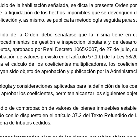
cicio de la habilitación señalada, se dicta la presente Orden po
de la liquidación de los hechos imponibles que se devenguen d
plicación y, asimismo, se publica la metodología seguida para s
nido de la Orden, debe señalarse que la misma tiene en c
rocedimientos de gestión e inspección tributaria y de desar
ibutos, aprobado por Real Decreto 1065/2007, de 27 de julio, c
ación de valores previsto en el artículo 57.1.b) de la Ley 58/2
ra el cálculo de los coeficientes multiplicadores, los coefici
yan sido objeto de aprobación y publicación por la Administració
logía y consideraciones aplicadas para la definición de los coe
aprobar los coeficientes, permiten alcanzar los siguientes objet
medio de comprobación de valores de bienes inmuebles establec
do con lo dispuesto en el artículo 37.2 del Texto Refundido d
ria de tributos cedidos.