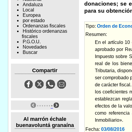
donaciones; se e
Andaluza
Local
para su obtenció
Europea
por estado
Ordenanzas fiscales
Tipo:
Orden de Econ
Histórico ordenanzas
Resumen:
fiscales
P.G.O.U.
En el artículo 1
Novedades
aprobado por Real
Buscar
Impuesto sobre S
real de los bien
Compartir
Tributaria, dispo
ser comprobado por
de carácter fisca
los coeficientes 
establezcan regla
efectos de la val
como referencia 
Al marrón échale
Inmobiliario».
buenavoluntá granaína
Fecha:
03/08/2016
Am