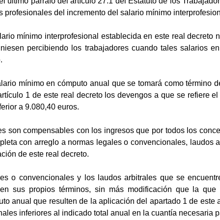
 el último párrafo del artículo 27.1 del Estatuto de los Trabaj
os profesionales del incremento del salario mínimo interprofesion
lario mínimo interprofesional establecida en este real decreto no
iniesen percibiendo los trabajadores cuando tales salarios 
.
salario mínimo en cómputo anual que se tomará como término de
artículo 1 de este real decreto los devengos a que se refiere e
ferior a 9.080,40 euros.
es son compensables con los ingresos que por todos los conce
leta con arreglo a normas legales o convencionales, laudos arb
ción de este real decreto.
es o convencionales y los laudos arbitrales que se encuentr
n en sus propios términos, sin más modificación que la que
o anual que resulten de la aplicación del apartado 1 de este 
nales inferiores al indicado total anual en la cuantía necesaria 