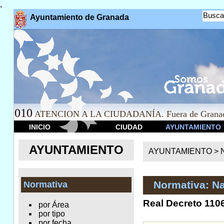
,
Busca
Ayuntamiento de Granada
010
ATENCION A LA CIUDADANÍA. Fuera de Granad
INICIO
CIUDAD
AYUNTAMIENTO
AYUNTAMIENTO
AYUNTAMIENTO >
Normativa: Na
Normativa
Real Decreto 1106
por Área
por tipo
por fecha