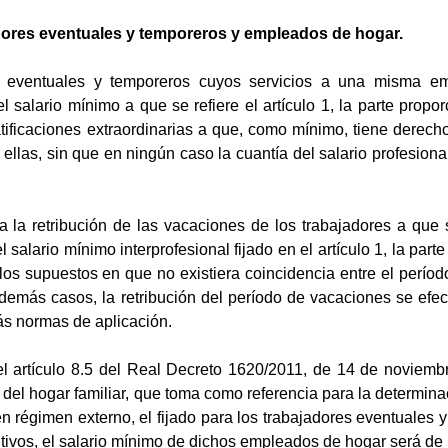
adores eventuales y temporeros y empleados de hogar.
s eventuales y temporeros cuyos servicios a una misma em
 salario mínimo a que se refiere el artículo 1, la parte propor
ificaciones extraordinarias a que, como mínimo, tiene derecho 
ellas, sin que en ningún caso la cuantía del salario profesional
 la retribución de las vacaciones de los trabajadores a que se
 salario mínimo interprofesional fijado en el artículo 1, la par
os supuestos en que no existiera coincidencia entre el período
 demás casos, la retribución del período de vacaciones se efec
s normas de aplicación.
l artículo 8.5 del Real Decreto 1620/2011, de 14 de noviembre
o del hogar familiar, que toma como referencia para la determi
en régimen externo, el fijado para los trabajadores eventuales
utivos, el salario mínimo de dichos empleados de hogar será de 