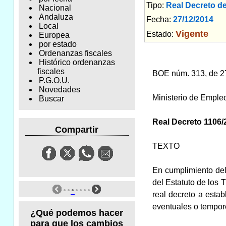
Tipo:
Real Decreto d
Nacional
Andaluza
Fecha:
27/12/2014
Am
Local
Vigente
Estado:
Europea
por estado
Ordenanzas fiscales
Histórico ordenanzas
fiscales
BOE núm. 313, de 2
P.G.O.U.
Novedades
Ministerio de Emple
Buscar
Real Decreto 1106/2
Compartir
TEXTO
En cumplimiento del 
del Estatuto de los 
real decreto a estab
eventuales o tempor
¿Qué podemos hacer
para que los cambios