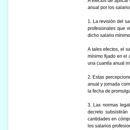
A efectos de aplicar
anual por los salari
1. La revisión del sa
profesionales que v
dicho salario mínimo
A tales efectos, el 
mínimo fijado en el 
una cuantía anual in
2. Estas percepcion
anual y jornada comp
la fecha de promulga
3. Las normas legal
decreto subsistirá
cantidades en cómput
los salarios profesio