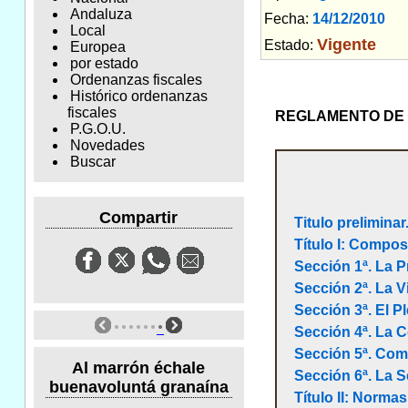
Andaluza
Fecha:
14/12/2010
Am
Local
Vigente
Estado:
Europea
por estado
Ordenanzas fiscales
Histórico ordenanzas
fiscales
REGLAMENTO DE 
P.G.O.U.
Novedades
Buscar
Compartir
Titulo preliminar
Título I: Compos
Sección 1ª. La P
Sección 2ª. La V
Sección 3ª. El P
Sección 4ª. La 
Sección 5ª. Comi
Al marrón échale
Sección 6ª. La S
buenavoluntá granaína
Título II: Norma