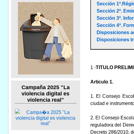
Sección 1ª.Régi
Sección 2ª. Emi
Sección 3ª. Info
Sección 4ª. For
Disposiciones a
Disposiciones tr
1 -
TITULO PRELIM
Articulo 1.
Campaña 2025 "La
violencia digital es
1. El Consejo Escol
violencia real"
ciudad e instrument
2. El Consejo Escolar
reguladora del Dere
Decreto 286/2010, d