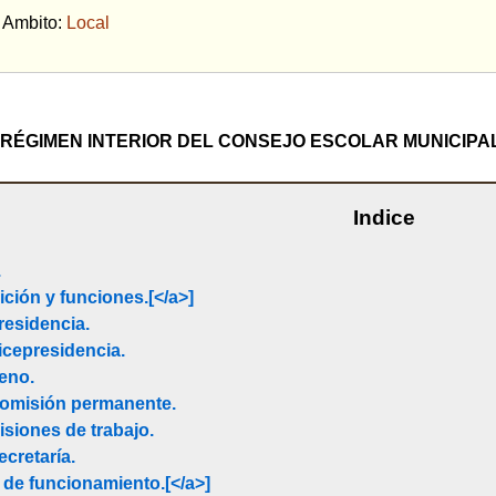
bito:
Local
RÉGIMEN INTERIOR DEL CONSEJO ESCOLAR MUNICIPA
Indice
.
ición y funciones.[
</a>]
residencia.
icepresidencia.
leno.
Comisión permanente.
siones de trabajo.
ecretaría.
s de funcionamiento
.[
</a>]