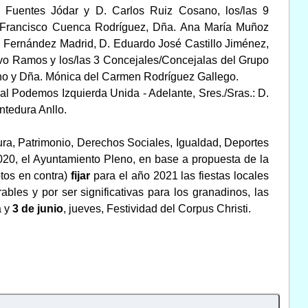
o Fuentes Jódar y D. Carlos Ruiz Cosano, los/las 9
D. Francisco Cuenca Rodríguez, Dña. Ana María Muñoz
l Fernández Madrid, D. Eduardo José Castillo Jiménez,
vo Ramos y los/las 3 Concejales/Concejalas del Grupo
tino y Dña. Mónica del Carmen Rodríguez Gallego.
al Podemos Izquierda Unida - Adelante, Sres./Sras.: D.
ntedura Anllo.
ra, Patrimonio, Derechos Sociales, Igualdad, Deportes
2.020, el Ayuntamiento Pleno, en base a propuesta de la
otos en contra)
fijar
para el año 2021 las fiestas locales
bles y por ser significativas para los granadinos, las
a y
3 de junio
, jueves, Festividad del Corpus Christi.