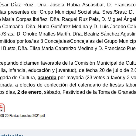
ésar Díaz Ruiz, Dña. Josefa Rubia Ascasibar, D. Francisc
las presentes del Grupo Municipal Socialista, Sres./Sras.: 
é María Corpas Ibáñez, Dña. Raquel Ruz Peis, D. Miguel Ánge
 Campaña, Dña. Nuria Gutiérrez Medina y D. Luis Jacobo Cal
./Sras.: D. Onofre Miralles Martín, Dña. Beatriz Sánchez Agus
emitidos por los/las 3 Concejales/Concejalas del Grupo Municip
l Busto, Dña. Elisa María Cabrerizo Medina y D. Francisco Pue
eptando dictamen favorable de la Comisión Municipal de Cultu
ilia, infancia, educación y juventud), de fecha 20 de julio de 
egada de Cultura,
acuerda
por mayoría (23 votos a favor y 3 v
ada, a efectos de confección del calendario de fiestas labora
os días,
2 de enero
, sábado, Festividad de la Toma de Granad