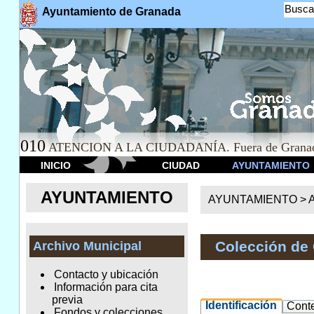
Busca
Ayuntamiento de Granada
010
ATENCION A LA CIUDADANÍA. Fuera de Granad
INICIO
CIUDAD
AYUNTAMIENTO
AYUNTAMIENTO
AYUNTAMIENTO >
A
Colección de
Archivo Municipal
Contacto y ubicación
Información para cita
previa
Identificación
Cont
Fondos y colecciones