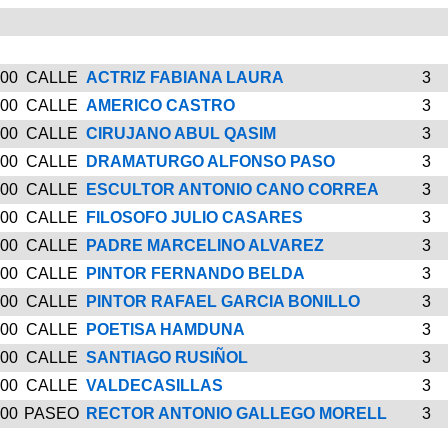
00
CALLE
ACTRIZ FABIANA LAURA
3
00
CALLE
AMERICO CASTRO
3
00
CALLE
CIRUJANO ABUL QASIM
3
00
CALLE
DRAMATURGO ALFONSO PASO
3
00
CALLE
ESCULTOR ANTONIO CANO CORREA
3
00
CALLE
FILOSOFO JULIO CASARES
3
00
CALLE
PADRE MARCELINO ALVAREZ
3
00
CALLE
PINTOR FERNANDO BELDA
3
00
CALLE
PINTOR RAFAEL GARCIA BONILLO
3
00
CALLE
POETISA HAMDUNA
3
00
CALLE
SANTIAGO RUSIÑOL
3
00
CALLE
VALDECASILLAS
3
00
PASEO
RECTOR ANTONIO GALLEGO MORELL
3