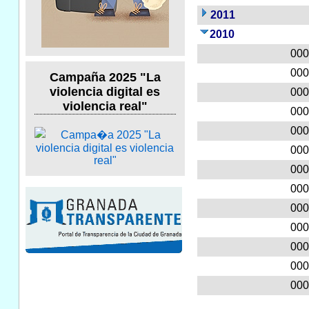
2011
2010
000
000
Campaña 2025 "La
violencia digital es
000
violencia real"
000
000
000
000
000
000
000
000
000
000