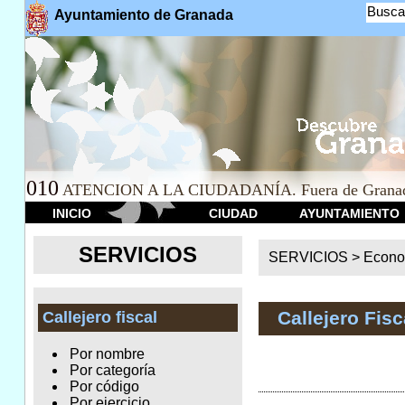
Busca
Ayuntamiento de Granada
010
ATENCION A LA CIUDADANÍA. Fuera de Granad
INICIO
CIUDAD
AYUNTAMIENTO
SERVICIOS
SERVICIOS >
Econo
Callejero Fisc
Callejero fiscal
Por nombre
Por categoría
Por código
Por ejercicio