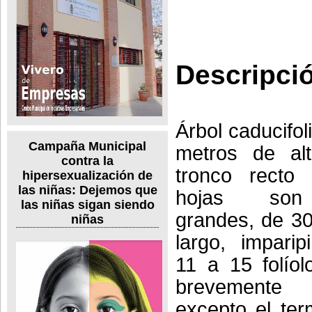
Descripci
Árbol caducifol
Campaña Municipal
metros de alt
contra la
tronco recto 
hipersexualización de
las niñas: Dejemos que
hojas son 
las niñas sigan siendo
grandes, de 3
niñas
largo, impari
11 a 15 folíol
brevemente p
excepto el ter