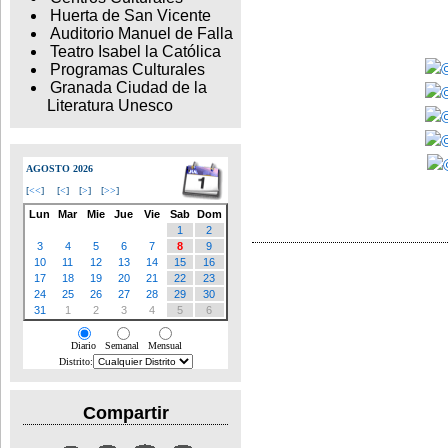
Huerta de San Vicente
Auditorio Manuel de Falla
Teatro Isabel la Católica
Programas Culturales
Granada Ciudad de la
Literatura Unesco
AGOSTO 2026
[
<<
]
[
<
]
[
>
]
[
>>
]
Lun
Mar
Mie
Jue
Vie
Sab
Dom
1
2
3
4
5
6
7
8
9
10
11
12
13
14
15
16
17
18
19
20
21
22
23
24
25
26
27
28
29
30
31
1
2
3
4
5
6
Diario
Semanal
Mensual
Distrito:
Compartir