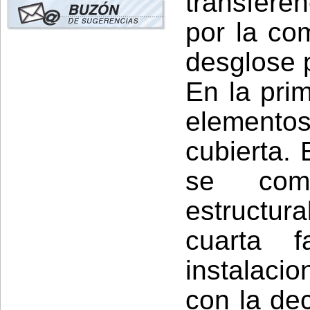
transferen
por la co
desglose p
En la pri
elementos 
cubierta. 
se comp
estructur
cuarta 
instalaci
con la dec