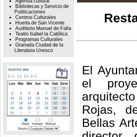
Agenda cultural
Bibliotecas y Servicio de
Publicaciones
Resta
Centros Culturales
Huerta de San Vicente
Auditorio Manuel de Falla
Teatro Isabel la Católica
Programas Culturales
Granada Ciudad de la
Literatura Unesco
El Ayunt
AGOSTO 2026
[
<<
]
[
<
]
[
>
]
[
>>
]
el proy
Lun
Mar
Mie
Jue
Vie
Sab
Dom
1
2
arquitecto
3
4
5
6
7
8
9
10
11
12
13
14
15
16
17
18
19
20
21
22
23
Rojas, d
24
25
26
27
28
29
30
31
1
2
3
4
5
6
Bellas Art
Diario
Semanal
Mensual
Distrito:
director