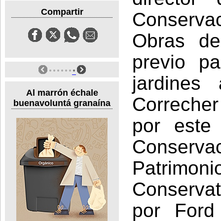
Compartir
Conserva
Obras de 
previo pa
jardines
Al marrón échale
Correcher 
buenavoluntá granaína
por este
Conservac
Patrimoni
Conservat
por Ford