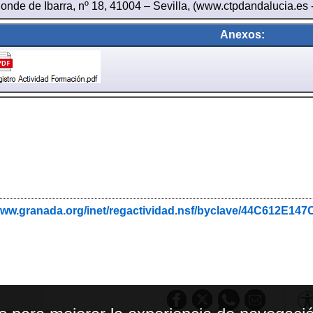
onde de Ibarra, nº 18, 41004 – Sevilla, (www.ctpdandalucia.es -
Anexos:
/www.granada.org/inet/regactividad.nsf/byclave/44C612E