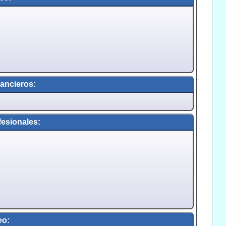
ancieros:
esionales:
eo: