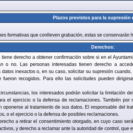
Plazos previstos para la supresión 
es formativas que conlleven grabación, estas se conservarán has
Derechos:
 tiene derecho a obtener confirmación sobre si en el Ayuntam
an o no. Las personas interesadas tienen derecho a accede
os datos inexactos o, en su caso, solicitar su supresión cuando
e fueron recogidos. Para ello las solicitudes pueden dirigir
rcunstancias, los interesados podrán solicitar la limitación 
ra el ejercicio o la defensa de reclamaciones. También por mo
 oponerse al tratamiento de sus datos. El responsable del trat
os, o el ejercicio o la defensa de posibles reclamaciones.
recho a retirar el consentimiento otorgado, en cuyo caso será
oactivos, y derecho a reclamar ante la autoridad de control, qu