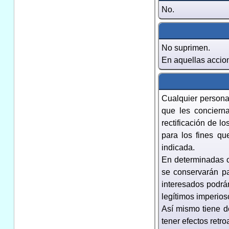
No.
No suprimen.
En aquellas accion
Cualquier persona
que les conciern
rectificación de l
para los fines qu
indicada.
En determinadas ci
se conservarán pa
interesados podrán
legítimos imperios
Así mismo tiene de
tener efectos retr