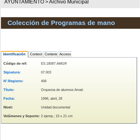
AYUNTAMIENTO >
Archivo Municipal
Colección de Programas de mano
Identificación
Contexto
Contenido
Acceso
Código de ref:
ES.18087.AMGR
Signatura:
07.003
N°.Registro:
406
Título:
Orquesta de alumnos Amati
Fecha:
1996, abril, 28
Nivel:
Unidad documental
Volúmenes y Soporte:
2 ejemp.; 15 x 21 cm