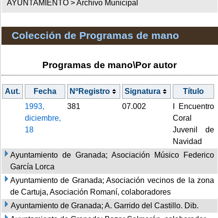
AYUNTAMIENTO >
Archivo Municipal
Colección de Programas de mano
Programas de mano\Por autor
Aut.
Fecha
NºRegistro
Signatura
Título
1993,
381
07.002
I Encuentro
diciembre,
Coral
18
Juvenil de
Navidad
Ayuntamiento de Granada; Asociación Músico Federico
García Lorca
Ayuntamiento de Granada; Asociación vecinos de la zona
de Cartuja, Asociación Romaní, colaboradores
Ayuntamiento de Granada; A. Garrido del Castillo. Dib.