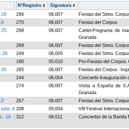
NºRegistro
Signatura
- 29
266
06.007
Fiestas del Stmo. Corpu
14
270
06.007
Fiestas del Corpus
- 25
268
06.007
Cartel-Programa de man
Granada
269
06.007
Fiestas del Stmo. Corpus
- 26
249
06.005
Fiestas del Stmo. Corpu
180
05.010
Pro-Fiestas del Corpus.
- 20
265
06.007
Fiestas del Corpus : hoj
244
06.004
Concierto Inauguración 
274
06.007
Visita a España de S.
Granada
12
267
06.007
Fiestas del Stmo. Corpus
 julio, 4
208
05.004
VIII Festival Internacio
e, 19 -
322
06.011
Conciertos de la Banda 