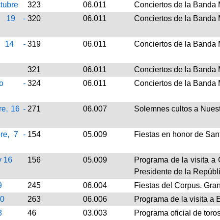
ctubre
323
06.011
Conciertos de la Banda
, 19 -
320
06.011
Conciertos de la Banda
, 14 -
319
06.011
Conciertos de la Banda 
321
06.011
Conciertos de la Banda 
ero -
324
06.011
Conciertos de la Banda
e, 16 -
271
06.007
Solemnes cultos a Nuest
re, 7 -
154
05.009
Fiestas en honor de San
y 16
156
05.009
Programa de la visita a
Presidente de la Repúbl
9
245
06.004
Fiestas del Corpus. Gra
10
263
06.006
Programa de la visita a
8
46
03.003
Programa oficial de toro