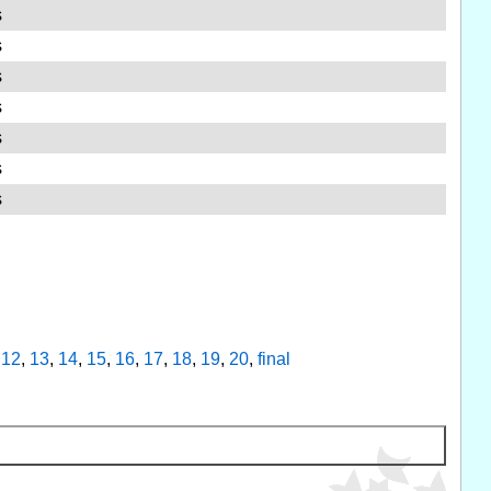
s
s
s
s
s
s
s
,
12
,
13
,
14
,
15
,
16
,
17
,
18
,
19
,
20
,
final