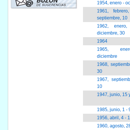
1954, enero - o
1961, febrero
septiembre, 10
1962, enero
diciembre, 30
1964
1965, en
diciembre
1968, septiembr
30
1967, septiemb
10
1947, junio, 15 
1985, junio, 1 - 
1956, abril, 4 - 
1960, agosto, 2