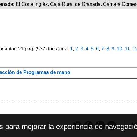
anada; El Corte Inglés, Caja Rural de Granada, Cámara Comer
autor: 21 pag. (537 docs.) ir a:
1
,
2
,
3
,
4
,
5
,
6
,
7
,
8
,
9
,
10
,
11
,
1
ección de Programas de mano
os para mejorar la experiencia de navegació