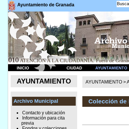
Busca
Ayuntamiento de Granada
010
ATENCION A LA CIUDADANÍA. Fuera de Granad
INICIO
CIUDAD
AYUNTAMIENTO
AYUNTAMIENTO
AYUNTAMIENTO >
A
Colección de
Archivo Municipal
Contacto y ubicación
Información para cita
previa
Fondos y colecciones