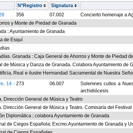
NºRegistro
Signatura
 28
356
07.002
Concierto homenaje a Ag
orros y Monte de Piedad de Granada
ada ; Ayuntamiento de Granada
a de Esquí
adias
adías. Granada : Caja General de Ahorros y Monte de Piedad d
nal de Música y Danza de Granada. Colabora Ayuntamiento de G
ificia, Real e ilustre Hermandad Sacramental de Nuestra Señ
e, 14 -
273
06.007
Solemnes cultos a Nues
archidiócesis
a. Dirección General de Música y Teatro
ra. Dirección General de Música y Teatro. Comisaría del Festiva
ión Diplomática ; colabora Ayuntamiento de Granada
nal de Ciegos Española; Excmo.Ayuntamiento de Granada y Un
nal de Ciegos Españoles