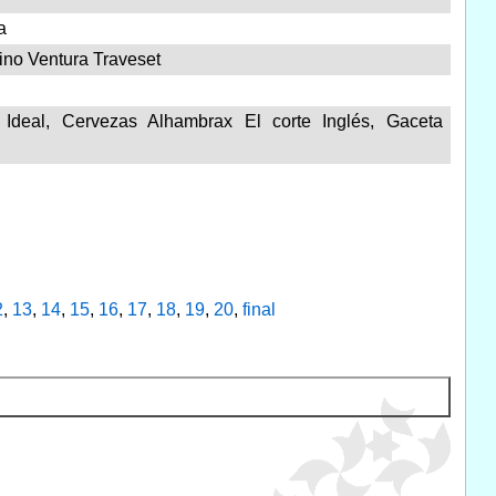
a
ino Ventura Traveset
deal, Cervezas Alhambrax El corte Inglés, Gaceta
2
,
13
,
14
,
15
,
16
,
17
,
18
,
19
,
20
,
final