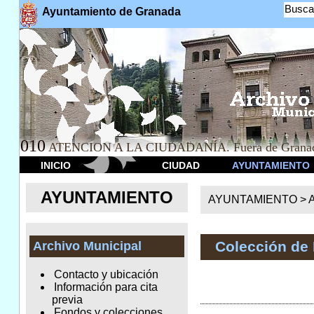
Busca
Ayuntamiento de Granada
010
ATENCION A LA CIUDADANÍA. Fuera de Granad
INICIO
CIUDAD
AYUNTAMIENTO
AYUNTAMIENTO
AYUNTAMIENTO >
A
Colección de
Archivo Municipal
Contacto y ubicación
Información para cita
previa
Fondos y colecciones