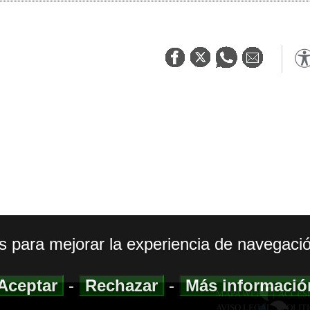
os para mejorar la experiencia de navegació
Aceptar
-
Rechazar
-
Más informaci
MAPA WEB
|
ACCESI
AVISO LEGAL
|
POLIT