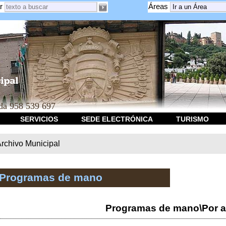
r
Áreas
a 958 539 697
SERVICIOS
SEDE ELECTRÓNICA
TURISMO
rchivo Municipal
 Programas de mano
Programas de mano\Por a