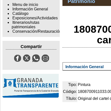
Patrimonio
Menu de inicio
Información General
Catálogo
Exposiciones/Actividades
Itinerarios/rutas
1808700
patrimoniales
Conservación/Restauración
ca
Compartir
Información General
Tipo:
Pintura
Código:
1808700911033.0
Título:
Original del carte