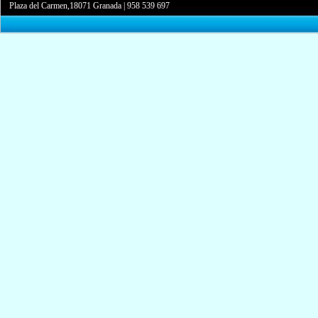
Plaza del Carmen,18071 Granada
|
958 539 697