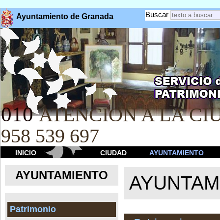
Buscar
Ayuntamiento de Granada
010
ATENCION A LA CIU
958 539 697
INICIO
CIUDAD
AYUNTAMIENTO
AYUNTAMIENTO
AYUNTAM
Patrimonio