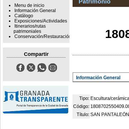
Patrimonio
Menu de inicio
Información General
Catálogo
Exposiciones/Actividades
Itinerarios/rutas
180
patrimoniales
Conservación/Restauración
Compartir
Información General
Tipo:
Escultura/cerámic
Código:
1808702550409.0
Título:
SAN PANTALEÓ