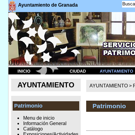
Busca
Ayuntamiento de Granada
010
ATENCION A LA CIUDADANÍA. Fuera de Granad
INICIO
CIUDAD
AYUNTAMIENTO
AYUNTAMIENTO
AYUNTAMIENTO >
Patrimonio
Patrimonio
Menu de inicio
Información General
Catálogo
Exposiciones/Actividades