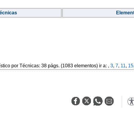
écnicas
Elemen
ístico por Técnicas: 38 págs. (1083 elementos) ir a: ,
3
,
7
,
11
,
15