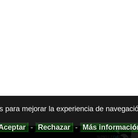
os para mejorar la experiencia de navegació
Aceptar
-
Rechazar
-
Más informaci
MAPA WEB
|
ACCESI
AVISO LEGAL
|
POLIT