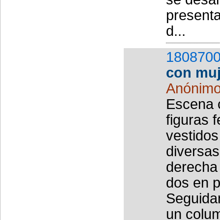
present
d...
1808700
con muj
Anónim
Escena 
figuras 
vestidos
diversas
derecha
dos en p
Seguida
un colum