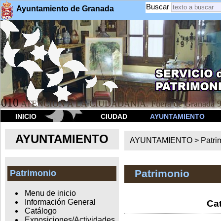
Buscar
Ayuntamiento de Granada
010
ATENCION A LA CIUDADANÍA. Fuera de Granada 9
INICIO
CIUDAD
AYUNTAMIENTO
AYUNTAMIENTO
AYUNTAMIENTO >
Patri
Patrimonio
Patrimonio
Menu de inicio
Información General
Cat
Catálogo
Exposiciones/Actividades