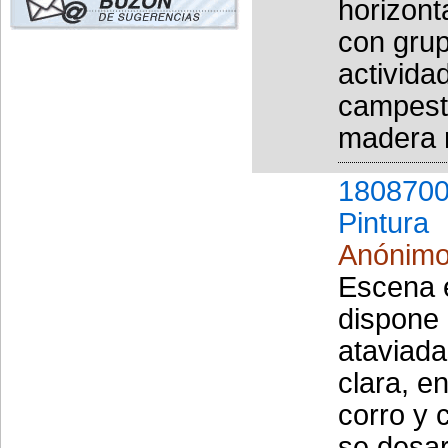
horizont
con grup
activida
campest
madera 
1808700
Pintura
Anónim
Escena e
dispone 
ataviada
clara, e
corro y 
se desar