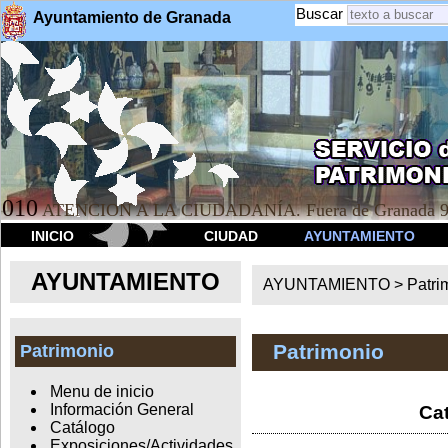
Buscar
Ayuntamiento de Granada
010
ATENCION A LA CIUDADANÍA. Fuera de Granada 9
INICIO
CIUDAD
AYUNTAMIENTO
AYUNTAMIENTO
AYUNTAMIENTO >
Patri
Patrimonio
Patrimonio
Menu de inicio
Información General
Cat
Catálogo
Exposiciones/Actividades