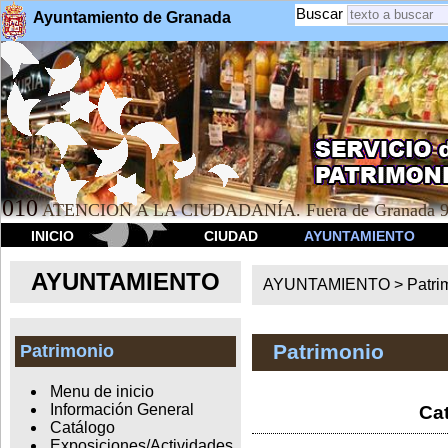
Buscar
Ayuntamiento de Granada
010
ATENCION A LA CIUDADANÍA. Fuera de Granada 9
INICIO
CIUDAD
AYUNTAMIENTO
AYUNTAMIENTO
AYUNTAMIENTO >
Patri
Patrimonio
Patrimonio
Menu de inicio
Información General
Cat
Catálogo
Exposiciones/Actividades