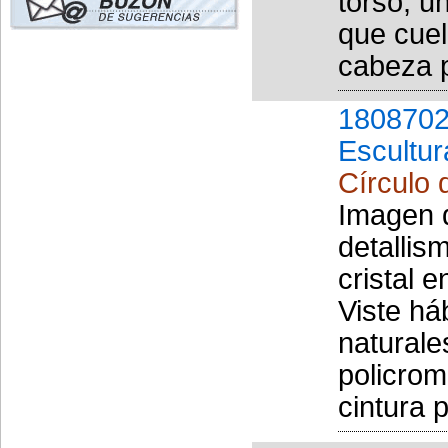
torso, u
que cuel
cabeza p
1808702
Escultur
Círculo
Imagen 
detallis
cristal e
Viste há
naturale
policrom
cintura p