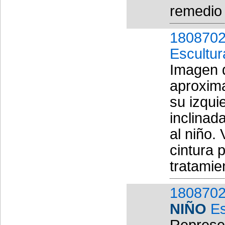
remedio 
1808702
Escultur
Imagen 
aproxima
su izqui
inclinad
al niño.
cintura 
tratamien
1808702
NIÑO
Es
Represe