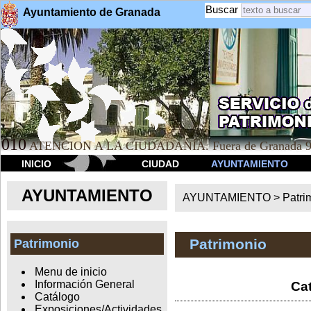
Buscar
Ayuntamiento de Granada
010
ATENCION A LA CIUDADANÍA. Fuera de Granada 9
INICIO
CIUDAD
AYUNTAMIENTO
AYUNTAMIENTO
AYUNTAMIENTO >
Patri
Patrimonio
Patrimonio
Menu de inicio
Información General
Cat
Catálogo
Exposiciones/Actividades