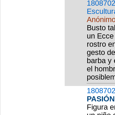
1808702
Escultur
Anónimo.
Busto ta
un Ecce
rostro e
gesto de
barba y 
el hombr
posiblem
1808702
PASIÓN
Figura e