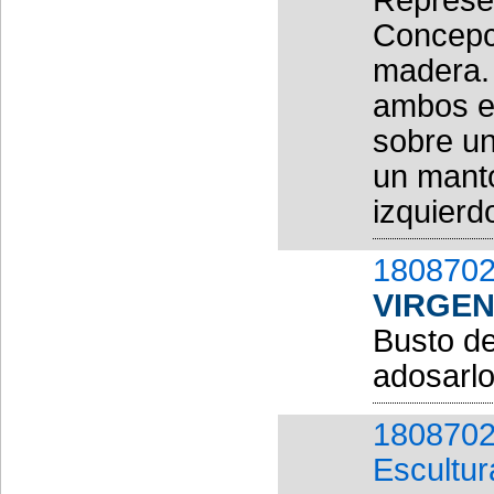
Concepci
madera. 
ambos es
sobre un
un manto
izquierd
1808702
VIRGEN
Busto de
adosarlo
1808702
Escultur