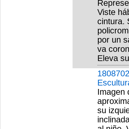
Represen
Viste há
cintura.
policrom
por un s
va coron
Eleva su
1808702
Escultur
Imagen 
aproxima
su izqui
inclinad
al niño.