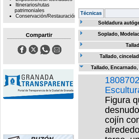
Itinerarios/rutas
patrimoniales
Técnicas
Conservación/Restauración
Soldadura autóg
Soplado, Modela
Compartir
Talla
Tallado, cincela
Tallado, Encarnado,
1808702
Escultur
Figura q
desnudo
cojín co
alrededo