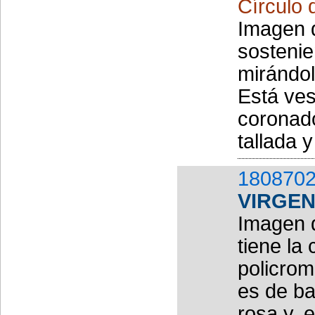
Círculo 
Imagen q
sostenie
mirándol
Está ves
coronad
tallada 
1808702
VIRGEN
Imagen d
tiene la
policrom
es de ba
rosa y, e