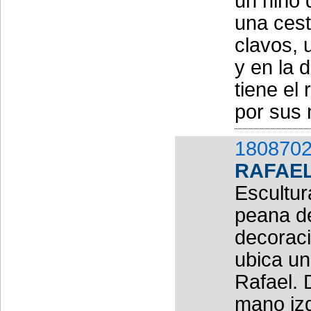
un niño 
una cest
clavos, 
y en la 
tiene el
por sus 
1808702
RAFAE
Escultu
peana de
decoraci
ubica un
Rafael. 
mano izq