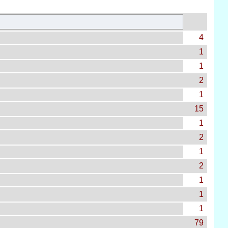
4
1
1
2
1
15
1
2
1
2
1
1
1
79