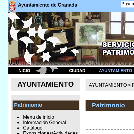
Busca
Ayuntamiento de Granada
010
ATENCION A LA CIUDADANÍA. Fuera de Granad
INICIO
CIUDAD
AYUNTAMIENTO
AYUNTAMIENTO
AYUNTAMIENTO >
Patrimonio
Patrimonio
Menu de inicio
Información General
Catálogo
Exposiciones/Actividades