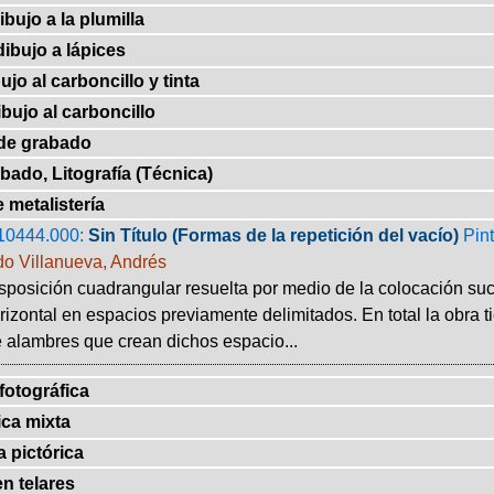
bujo a la plumilla
ibujo a lápices
jo al carboncillo y tinta
bujo al carboncillo
de grabado
bado, Litografía (Técnica)
 metalistería
10444.000:
Sin Título (Formas de la repetición del vacío)
Pin
o Villanueva, Andrés
sposición cuadrangular resuelta por medio de la colocación su
izontal en espacios previamente delimitados. En total la obra t
e alambres que crean dichos espacio...
fotográfica
ca mixta
 pictórica
en telares