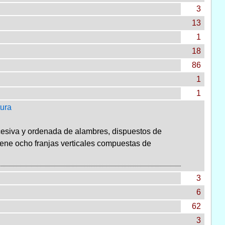
3
13
1
18
86
1
1
tura
cesiva y ordenada de alambres, dispuestos de
iene ocho franjas verticales compuestas de
3
6
62
3