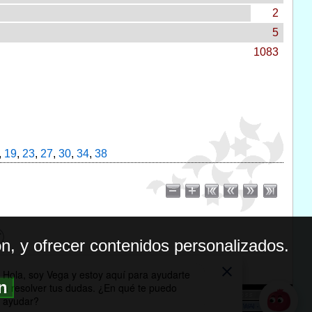
2
5
1083
,
19
,
23
,
27
,
30
,
34
,
38
n, y ofrecer contenidos personalizados.
ón
BILIDAD
ICA DE PRIVACIDAD