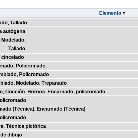
Elemento
do, Tallado
a autógena
 Modelado,
Tallado
, cincelado
rnado, Policromado.
amblado, Policromado
mblado. Modelado, Trepanado
do, Cocción. Hornos. Encarnado, policromado
Policromado
omado (Técnica), Encarnado (Técnica)
Policromado
va, Técnica pictórica
 de dibujo