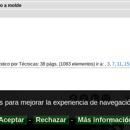
o a molde
ístico por Técnicas: 38 págs. (1083 elementos) ir a: ,
3
,
7
,
11
,
15
os para mejorar la experiencia de navegació
Aceptar
-
Rechazar
-
Más informaci
MAPA WEB
|
ACCESI
AVISO LEGAL
|
POLIT