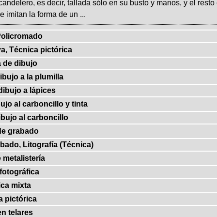
 candelero, es decir, tallada sólo en su busto y manos, y el rest
 imitan la forma de un ...
Policromado
va, Técnica pictórica
 de dibujo
bujo a la plumilla
dibujo a lápices
jo al carboncillo y tinta
bujo al carboncillo
de grabado
bado, Litografía (Técnica)
 metalistería
fotográfica
ca mixta
 pictórica
en telares