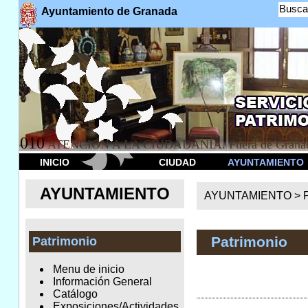
Busca
Ayuntamiento de Granada
010
ATENCION A LA CIUDADANÍA. Fuera de Granad
INICIO
CIUDAD
AYUNTAMIENTO
AYUNTAMIENTO
AYUNTAMIENTO >
Patrimonio
Patrimonio
Menu de inicio
Información General
Catálogo
Exposiciones/Actividades