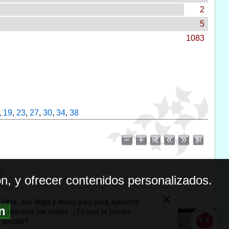
2
5
1083
,
19
,
23
,
27
,
30
,
34
,
38
n, y ofrecer contenidos personalizados.
ón
BILIDAD
ICA DE PRIVACIDAD