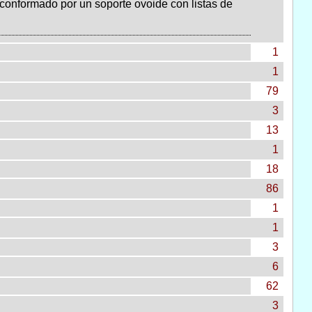
o conformado por un soporte ovoide con listas de
1
1
79
3
13
1
18
86
1
1
3
6
62
3