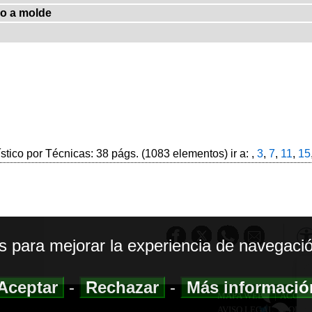
o a molde
ístico por Técnicas: 38 págs. (1083 elementos) ir a: ,
3
,
7
,
11
,
15
os para mejorar la experiencia de navegació
Aceptar
-
Rechazar
-
Más informaci
MAPA WEB
|
ACCESI
AVISO LEGAL
|
POLIT