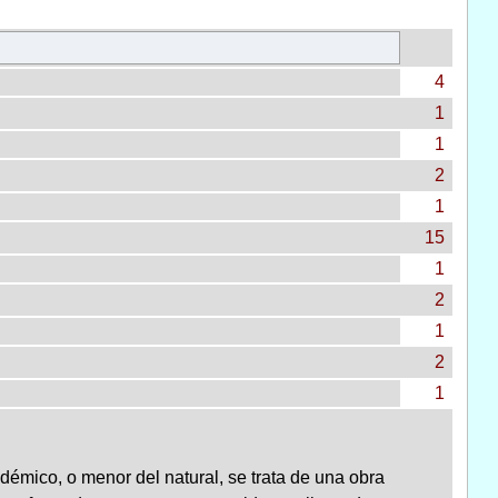
4
1
1
2
1
15
1
2
1
2
1
émico, o menor del natural, se trata de una obra