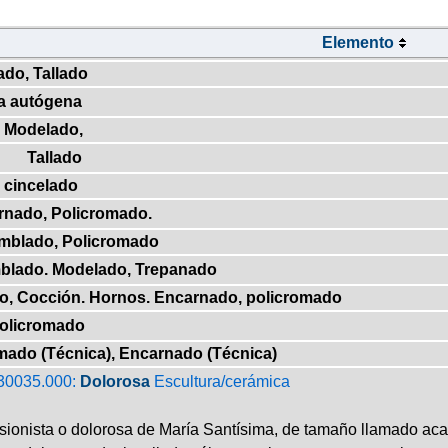
Elemento
do, Tallado
a autógena
 Modelado,
Tallado
, cincelado
rnado, Policromado.
amblado, Policromado
mblado. Modelado, Trepanado
do, Cocción. Hornos. Encarnado, policromado
Policromado
omado (Técnica), Encarnado (Técnica)
30035.000:
Dolorosa
Escultura/cerámica
ionista o dolorosa de María Santísima, de tamaño llamado acad