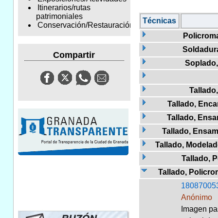
Itinerarios/rutas
patrimoniales
Técnicas
Conservación/Restauración
Policroma
Soldadur
Compartir
Soplado,
Tallado
Tallado, Enca
Tallado, Ens
Tallado, Ensa
Tallado, Modela
Tallado, 
Tallado, Policr
18087005
Anónimo
Imagen pas