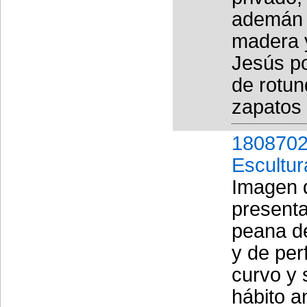
ademán d
madera y
Jesús po
de rotun
zapatos 
1808702
Escultur
Imagen 
presenta
peana de
y de per
curvo y 
hábito a