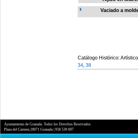
Vaciado a mold
Catálogo Histórico: Artístic
34
,
38
Ayuntamiento de Granada. Todos los Derechos Reservados.
Plaza del Carmen,18071 Granada
|
958 539 697