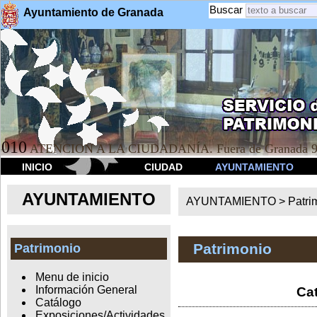
Buscar
Ayuntamiento de Granada
010
ATENCION A LA CIUDADANÍA. Fuera de Granada 9
INICIO
CIUDAD
AYUNTAMIENTO
AYUNTAMIENTO
AYUNTAMIENTO >
Patri
Patrimonio
Patrimonio
Menu de inicio
Información General
Cat
Catálogo
Exposiciones/Actividades