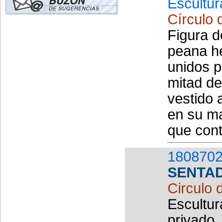
Escultur
Círculo 
Figura d
peana he
unidos p
mitad de
vestido 
en su ma
que conti
1808702
SENTA
Circulo 
Escultur
privado,