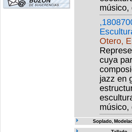
músico, 
,180870
Escultur
Otero, El
Represen
cuya par
composic
jazz en 
estructu
escultur
músico, 
Soplado, Modela
Tallado