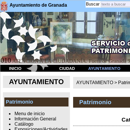
Buscar
Ayuntamiento de Granada
010
ATENCION A LA CIUDADANÍA. Fuera de Granada 9
INICIO
CIUDAD
AYUNTAMIENTO
AYUNTAMIENTO
AYUNTAMIENTO >
Patri
Patrimonio
Patrimonio
Menu de inicio
Información General
Cat
Catálogo
Exposiciones/Actividades