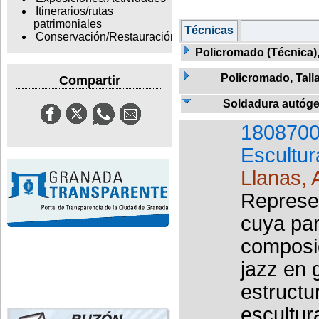
Itinerarios/rutas
patrimoniales
Técnicas
Conservación/Restauración
Policromado (Técnica),
Policromado, Tall
Compartir
Soldadura autóg
1808700
Escultur
Llanas, 
Represen
cuya par
composic
jazz en 
estructu
escultur