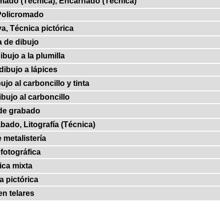
omado (Técnica), Encarnado (Técnica)
 Policromado
va, Técnica pictórica
 de dibujo
bujo a la plumilla
dibujo a lápices
ujo al carboncillo y tinta
bujo al carboncillo
de grabado
bado, Litografía (Técnica)
 metalistería
fotográfica
ica mixta
a pictórica
en telares