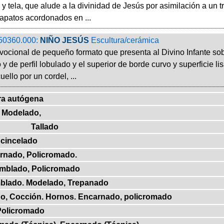
y tela, que alude a la divinidad de Jesús por asimilación a un t
zapatos acordonados en ...
50360.000:
NIÑO JESÚS
Escultura/cerámica
ocional de pequeño formato que presenta al Divino Infante sob
y de perfil lobulado y el superior de borde curvo y superficie li
uello por un cordel, ...
ra autógena
 Modelado,
Tallado
 cincelado
arnado, Policromado.
amblado, Policromado
mblado. Modelado, Trepanado
do, Cocción. Hornos. Encarnado, policromado
 Policromado