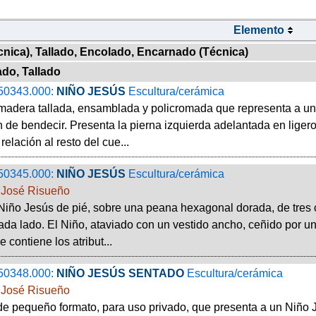
Elemento
nica), Tallado, Encolado, Encarnado (Técnica)
do, Tallado
50343.000:
NIÑO JESÚS
Escultura/cerámica
madera tallada, ensamblada y policromada que representa a un
de bendecir. Presenta la pierna izquierda adelantada en liger
elación al resto del cue...
50345.000:
NIÑO JESÚS
Escultura/cerámica
e José Risueño
Niño Jesús de pié, sobre una peana hexagonal dorada, de tres
ada lado. El Niño, ataviado con un vestido ancho, ceñido por u
ue contiene los atribut...
50348.000:
NIÑO JESÚS SENTADO
Escultura/cerámica
e José Risueño
de pequeño formato, para uso privado, que presenta a un Niño 