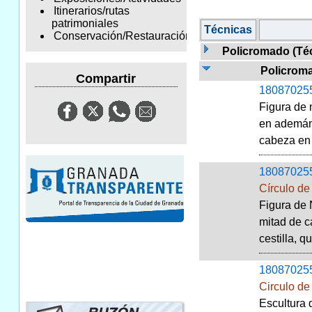
Itinerarios/rutas
patrimoniales
Técnicas
Conservación/Restauración
Policromado (Téc
Policroma
Compartir
18087025
Figura de 
en ademán 
cabeza en r
18087025
Círculo d
Figura de 
mitad de c
cestilla, q
18087025
Circulo d
Escultura 