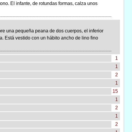
rono. El infante, de rotundas formas, calza unos
re una pequeña peana de dos cuerpos, el inferior
sa. Está vestido con un hábito ancho de lino fino
1
1
2
1
15
1
2
1
2