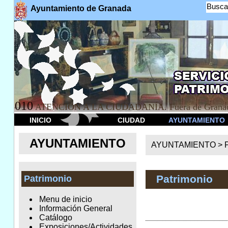
Busca
Ayuntamiento de Granada
010
ATENCION A LA CIUDADANÍA. Fuera de Granad
INICIO
CIUDAD
AYUNTAMIENTO
AYUNTAMIENTO
AYUNTAMIENTO >
Patrimonio
Patrimonio
Menu de inicio
Información General
Catálogo
Exposiciones/Actividades