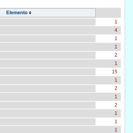
Elemento
1
4
1
1
2
1
15
1
2
1
2
1
1
1