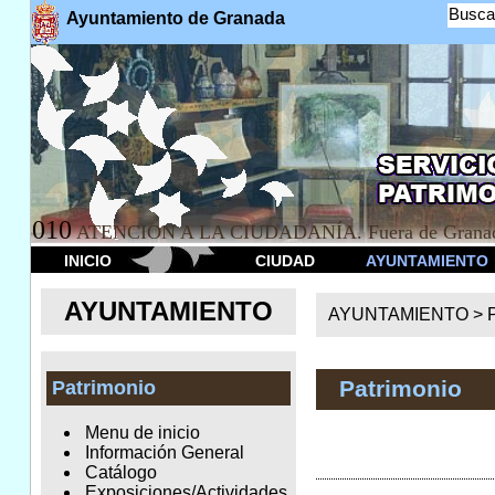
Busca
Ayuntamiento de Granada
010
ATENCION A LA CIUDADANÍA. Fuera de Granad
INICIO
CIUDAD
AYUNTAMIENTO
AYUNTAMIENTO
AYUNTAMIENTO >
Patrimonio
Patrimonio
Menu de inicio
Información General
Catálogo
Exposiciones/Actividades