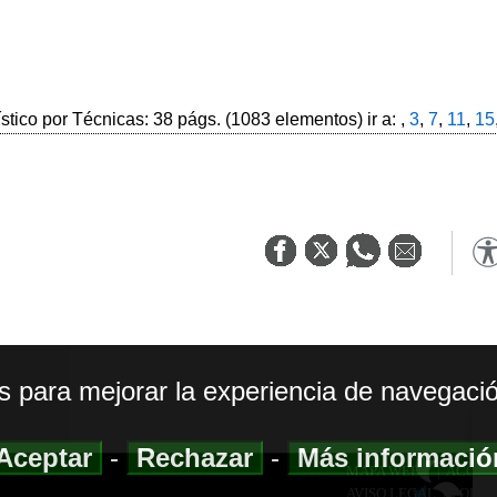
ístico por Técnicas: 38 págs. (1083 elementos) ir a: ,
3
,
7
,
11
,
15
os para mejorar la experiencia de navegació
Aceptar
-
Rechazar
-
Más informaci
MAPA WEB
|
ACCESI
AVISO LEGAL
|
POLIT