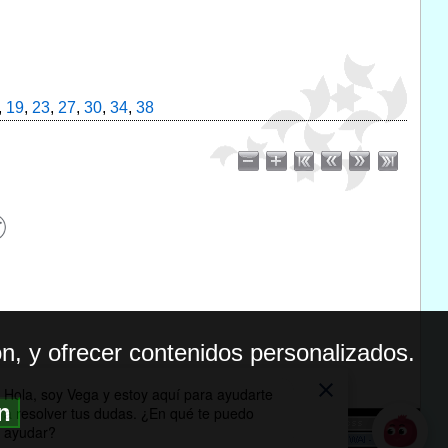
,
19
,
23
,
27
,
30
,
34
,
38
n, y ofrecer contenidos personalizados.
ón
BILIDAD
ICA DE PRIVACIDAD