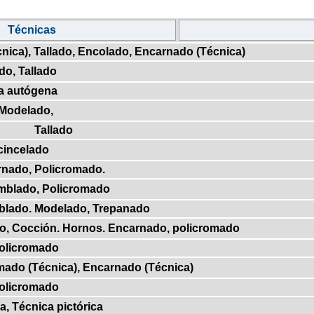
Técnicas
nica), Tallado, Encolado, Encarnado (Técnica)
do, Tallado
a autógena
 Modelado,
Tallado
 cincelado
rnado, Policromado.
amblado, Policromado
blado. Modelado, Trepanado
do, Cocción. Hornos. Encarnado, policromado
Policromado
omado (Técnica), Encarnado (Técnica)
Policromado
a, Técnica pictórica