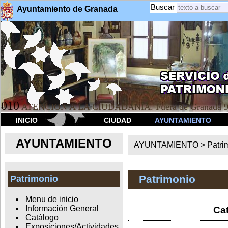
Buscar
Ayuntamiento de Granada
010
ATENCION A LA CIUDADANÍA. Fuera de Granada 9
INICIO
CIUDAD
AYUNTAMIENTO
AYUNTAMIENTO
AYUNTAMIENTO >
Patri
Patrimonio
Patrimonio
Menu de inicio
Información General
Cat
Catálogo
Exposiciones/Actividades