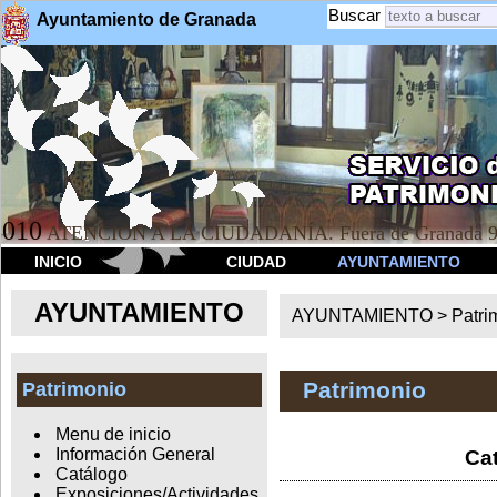
Buscar
Ayuntamiento de Granada
010
ATENCION A LA CIUDADANÍA. Fuera de Granada 9
INICIO
CIUDAD
AYUNTAMIENTO
AYUNTAMIENTO
AYUNTAMIENTO >
Patri
Patrimonio
Patrimonio
Menu de inicio
Información General
Cat
Catálogo
Exposiciones/Actividades