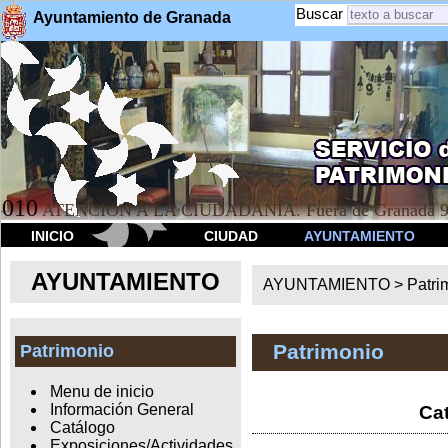
Buscar
Ayuntamiento de Granada
010
ATENCION A LA CIUDADANÍA. Fuera de Granada 9
INICIO
CIUDAD
AYUNTAMIENTO
AYUNTAMIENTO
AYUNTAMIENTO >
Patri
Patrimonio
Patrimonio
Menu de inicio
Información General
Cat
Catálogo
Exposiciones/Actividades