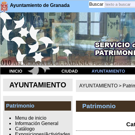
Buscar
Ayuntamiento de Granada
010
ATENCION A LA CIUDADANÍA. Fuera de Granada 9
INICIO
CIUDAD
AYUNTAMIENTO
AYUNTAMIENTO
AYUNTAMIENTO >
Patri
Patrimonio
Patrimonio
Menu de inicio
Información General
Cat
Catálogo
Exposiciones/Actividades