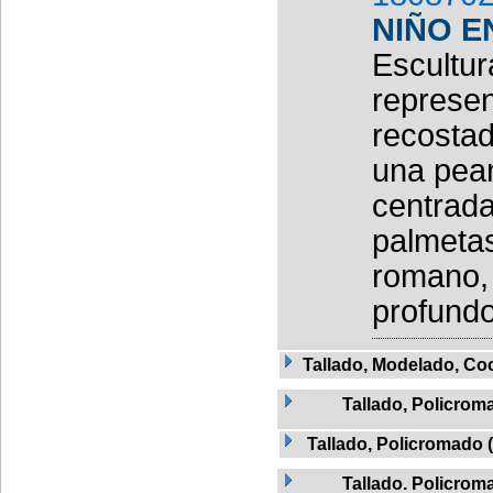
NIÑO E
Escultur
represen
recosta
una pea
centrad
palmetas
romano, 
profundo
Tallado, Modelado, Co
Tallado, Policrom
Tallado, Policromado 
Tallado. Policrom