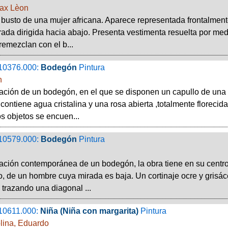
ax Lèon
 busto de una mujer africana. Aparece representada frontalmente
irada dirigida hacia abajo. Presenta vestimenta resuelta por me
remezclan con el b...
10376.000:
Bodegón
Pintura
n
ción de un bodegón, en el que se disponen un capullo de una r
e contiene agua cristalina y una rosa abierta ,totalmente florec
os objetos se encuen...
10579.000:
Bodegón
Pintura
ción contemporánea de un bodegón, la obra tiene en su centro
co, de un hombre cuya mirada es baja. Un cortinaje ocre y grisá
trazando una diagonal ...
10611.000:
Niña (Niña con margarita)
Pintura
lina, Eduardo