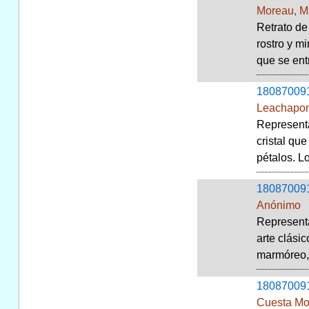
Moreau, M
Retrato de
rostro y m
que se ent
18087009
Leachapo
Representa
cristal qu
pétalos. L
18087009
Anónimo
Representa
arte clási
marmóreo, 
18087009
Cuesta Mo