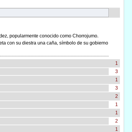
ández, popularmente conocido como Chorrojumo.
ujeta con su diestra una caña, símbolo de su gobierno
1
3
1
3
2
1
1
2
1