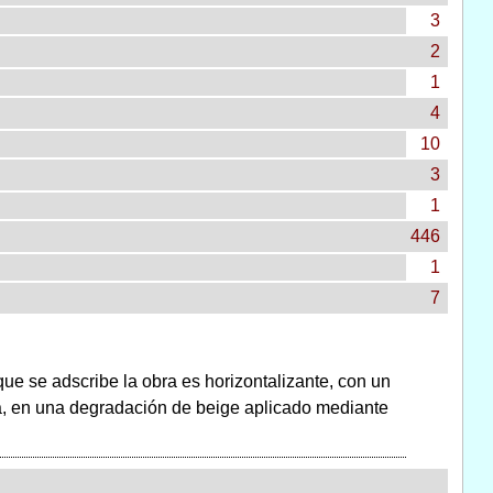
3
2
1
4
10
3
1
446
1
7
que se adscribe la obra es horizontalizante, con un
osa, en una degradación de beige aplicado mediante