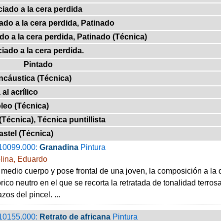
iado a la cera perdida
do a la cera perdida, Patinado
o a la cera perdida, Patinado (Técnica)
iado a la cera perdida.
Pintado
encáustica (Técnica)
 al acrílico
óleo (Técnica)
(Técnica), Técnica puntillista
astel (Técnica)
10099.000:
Granadina
Pintura
lina, Eduardo
 medio cuerpo y pose frontal de una joven, la composición a la 
órico neutro en el que se recorta la retratada de tonalidad terr
zos del pincel. ...
10155.000:
Retrato de africana
Pintura