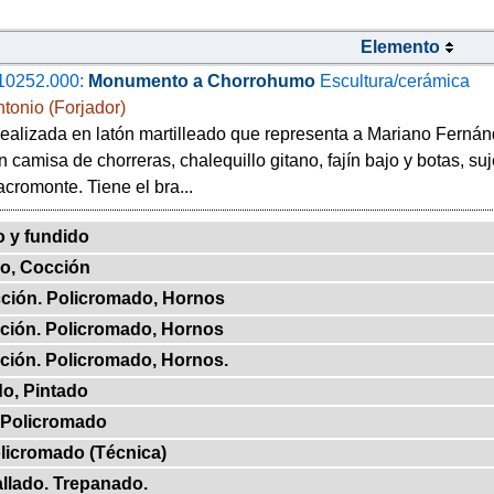
Elemento
10252.000:
Monumento a Chorrohumo
Escultura/cerámica
ntonio (Forjador)
realizada en latón martilleado que representa a Mariano Fern
n camisa de chorreras, chalequillo gitano, fajín bajo y botas, s
acromonte. Tiene el bra...
 y fundido
o, Cocción
ción. Policromado, Hornos
ción. Policromado, Hornos
ción. Policromado, Hornos.
o, Pintado
 Policromado
licromado (Técnica)
llado. Trepanado.