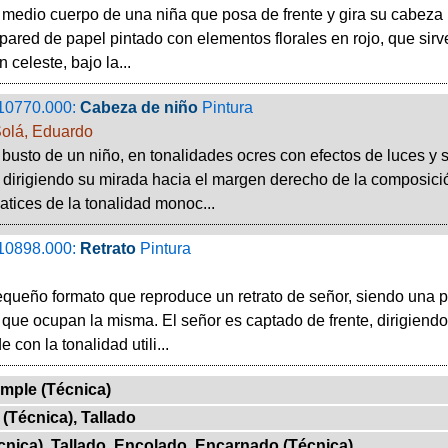
 medio cuerpo de una niña que posa de frente y gira su cabeza 
pared de papel pintado con elementos florales en rojo, que sirv
 celeste, bajo la...
10770.000:
Cabeza de niño
Pintura
olá, Eduardo
 busto de un niño, en tonalidades ocres con efectos de luces y s
 dirigiendo su mirada hacia el margen derecho de la composici
matices de la tonalidad monoc...
10898.000:
Retrato
Pintura
queño formato que reproduce un retrato de señor, siendo una p
 que ocupan la misma. El señor es captado de frente, dirigiendo
 con la tonalidad utili...
emple (Técnica)
(Técnica), Tallado
nica), Tallado, Encolado, Encarnado (Técnica)