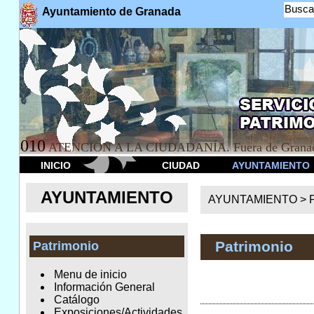
Busca
Ayuntamiento de Granada
010
ATENCION A LA CIUDADANÍA. Fuera de Granad
INICIO
CIUDAD
AYUNTAMIENTO
AYUNTAMIENTO
AYUNTAMIENTO >
Patrimonio
Patrimonio
Menu de inicio
Información General
Catálogo
Exposiciones/Actividades