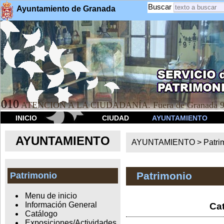
Buscar
Ayuntamiento de Granada
010
ATENCION A LA CIUDADANÍA. Fuera de Granada 9
INICIO
CIUDAD
AYUNTAMIENTO
AYUNTAMIENTO
AYUNTAMIENTO >
Patri
Patrimonio
Patrimonio
Menu de inicio
Información General
Cat
Catálogo
Exposiciones/Actividades