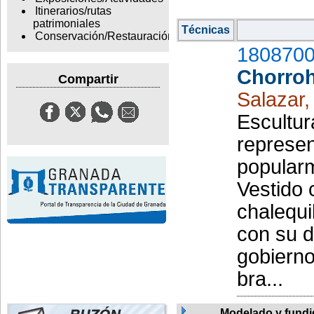
Itinerarios/rutas
patrimoniales
Técnicas
Conservación/Restauración
1808700
Chorro
Compartir
Salazar,
Escultur
represe
popular
Vestido 
chalequil
con su d
gobierno
bra...
Modelado y fund