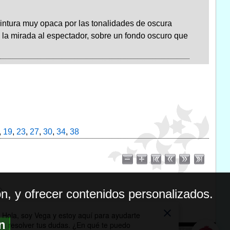
intura muy opaca por las tonalidades de oscura
 la mirada al espectador, sobre un fondo oscuro que
,
19
,
23
,
27
,
30
,
34
,
38
n, y ofrecer contenidos personalizados.
ón