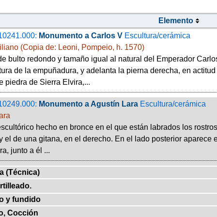
Elemento
10241.000:
Monumento a Carlos V
Escultura/cerámica
iliano (Copia de: Leoni, Pompeio, h. 1570)
de bulto redondo y tamaño igual al natural del Emperador Carl
tura de la empuñadura, y adelanta la pierna derecha, en actitu
 piedra de Sierra Elvira,...
10249.000:
Monumento a Agustín Lara
Escultura/cerámica
ara
scultórico hecho en bronce en el que están labrados los rostro
y el de una gitana, en el derecho. En el lado posterior aparece e
a, junto a él ...
ía (Técnica)
tilleado.
o y fundido
o, Cocción