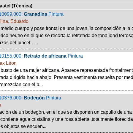
pastel (Técnica)
10099.000:
Granadina
Pintura
lina, Eduardo
 medio cuerpo y pose frontal de una joven, la composición a la 
órico neutro en el que se recorta la retratada de tonalidad terr
zos del pincel. ...
10155.000:
Retrato de africana
Pintura
ax Lèon
 busto de una mujer africana. Aparece representada frontalmente
irada dirigida hacia abajo. Presenta vestimenta resuelta por me
remezclan con el b...
10376.000:
Bodegón
Pintura
n
ción de un bodegón, en el que se disponen un capullo de una r
e contiene agua cristalina y una rosa abierta ,totalmente florec
os objetos se encuen...