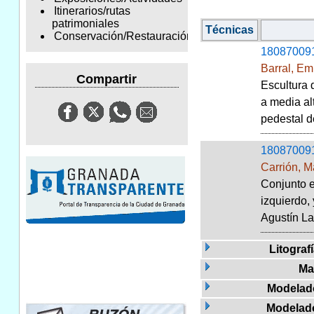
Itinerarios/rutas
patrimoniales
Técnicas
Conservación/Restauración
18087009
Barral, Em
Compartir
Escultura 
a media al
pedestal de
18087009
Carrión, M
Conjunto e
izquierdo, 
Agustín Lar
Litograf
Mar
Modelad
Modelad