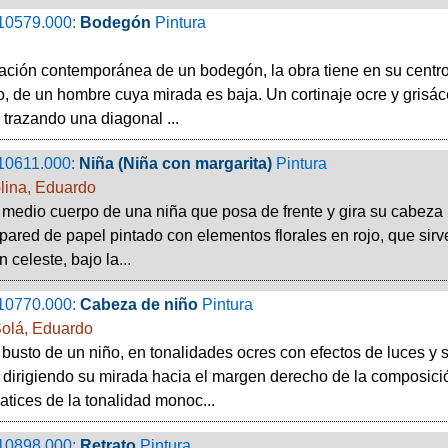
10579.000:
Bodegón
Pintura
ción contemporánea de un bodegón, la obra tiene en su centro
co, de un hombre cuya mirada es baja. Un cortinaje ocre y grisá
trazando una diagonal ...
10611.000:
Niña (Niña con margarita)
Pintura
lina, Eduardo
 medio cuerpo de una niña que posa de frente y gira su cabeza 
pared de papel pintado con elementos florales en rojo, que sirv
 celeste, bajo la...
10770.000:
Cabeza de niño
Pintura
olá, Eduardo
 busto de un niño, en tonalidades ocres con efectos de luces y s
 dirigiendo su mirada hacia el margen derecho de la composici
matices de la tonalidad monoc...
10898.000:
Retrato
Pintura