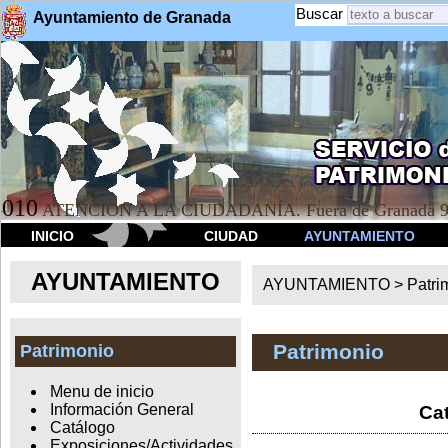
Buscar
Ayuntamiento de Granada
010
ATENCION A LA CIUDADANÍA. Fuera de Granada 9
INICIO
CIUDAD
AYUNTAMIENTO
AYUNTAMIENTO
AYUNTAMIENTO >
Patri
Patrimonio
Patrimonio
Menu de inicio
Información General
Cat
Catálogo
Exposiciones/Actividades