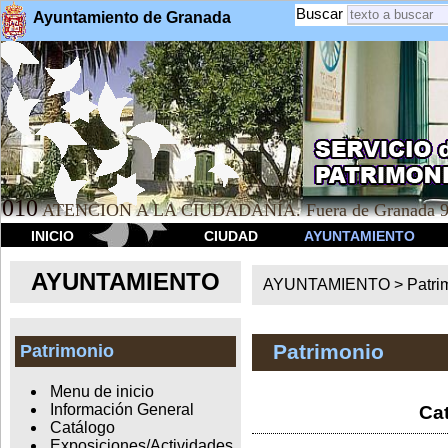
Buscar
Ayuntamiento de Granada
010
ATENCION A LA CIUDADANÍA. Fuera de Granada 9
INICIO
CIUDAD
AYUNTAMIENTO
AYUNTAMIENTO
AYUNTAMIENTO >
Patri
Patrimonio
Patrimonio
Menu de inicio
Información General
Cat
Catálogo
Exposiciones/Actividades