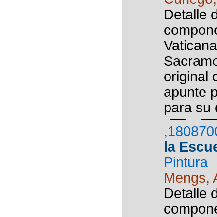
Detalle 
componen
Vaticana
Sacramen
original
apunte 
para su d
,180870
la Escu
Pintura
Mengs, 
Detalle 
componen