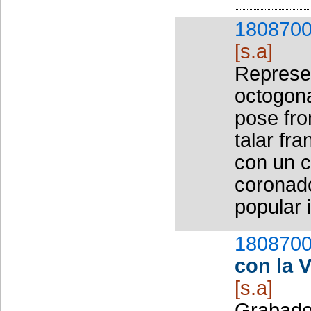
1808700
[s.a]
Represen
octogona
pose fro
talar fr
con un c
coronado
popular i
1808700
con la V
[s.a]
Grabado