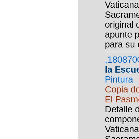
Vaticana
Sacramen
original
apunte 
para su d
,180870
la Escu
Pintura
Copia de
El Pasmo
Detalle 
componen
Vaticana
Sacramen