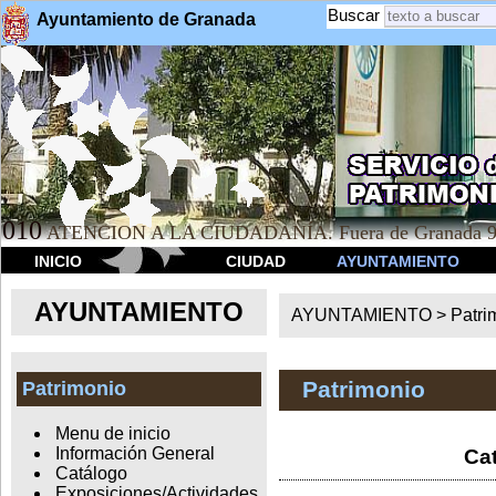
Buscar
Ayuntamiento de Granada
010
ATENCION A LA CIUDADANÍA. Fuera de Granada 9
INICIO
CIUDAD
AYUNTAMIENTO
AYUNTAMIENTO
AYUNTAMIENTO >
Patri
Patrimonio
Patrimonio
Menu de inicio
Información General
Cat
Catálogo
Exposiciones/Actividades