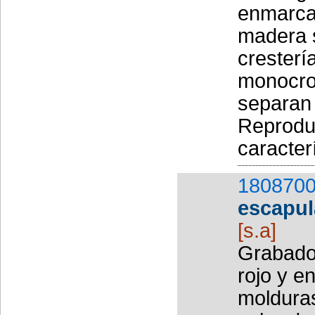
enmarca
madera 
cresterí
monocrom
separan 
Reproduc
caracterí
1808700
escapul
[s.a]
Grabado 
rojo y e
molduras