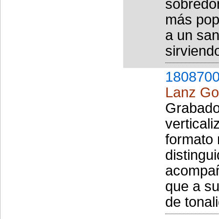
sobredor
más popu
a un san
sirviend
1808700
Lanz Go
Grabado
verticali
formato 
distingu
acompañ
que a su
de tonal