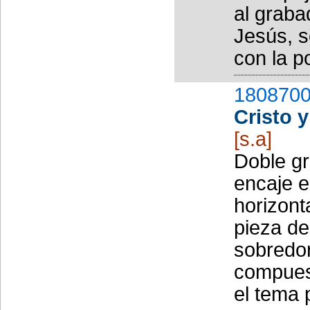
al graba
Jesús, s
con la p
1808700
Cristo 
[s.a]
Doble g
encaje 
horizont
pieza de
sobredor
compues
el tema 