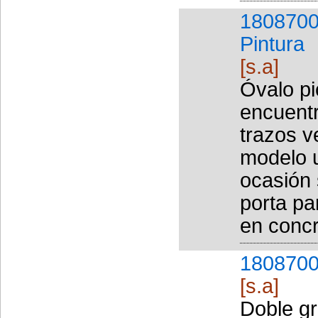
1808700
Pintura
[s.a]
Óvalo pi
encuent
trazos v
modelo u
ocasión 
porta pa
en concr
1808700
[s.a]
Doble gr