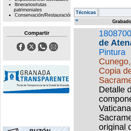
Itinerarios/rutas
patrimoniales
Técnicas
Conservación/Restauración
Grabad
1808700
Compartir
de Aten
Pintura
Cunego,
Copia de
Sacramen
Detalle 
componen
Vaticana
Sacramen
original