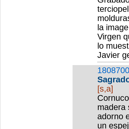
terciope
moldura
la imagen
Virgen q
lo muest
Javier ge
1808700
Sagrad
[s,a]
Cornucop
madera s
adorno e
un espej