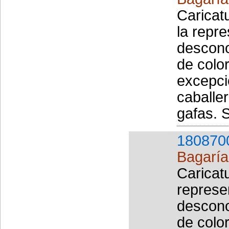
Caricat
la repr
descono
de color
excepció
caballe
gafas. 
180870
Bagaría 
Caricat
represe
descono
de color