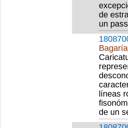
excepci
de estr
un pass
180870
Bagaría 
Caricat
represe
descono
caracter
líneas r
fisonóm
de un s
180870