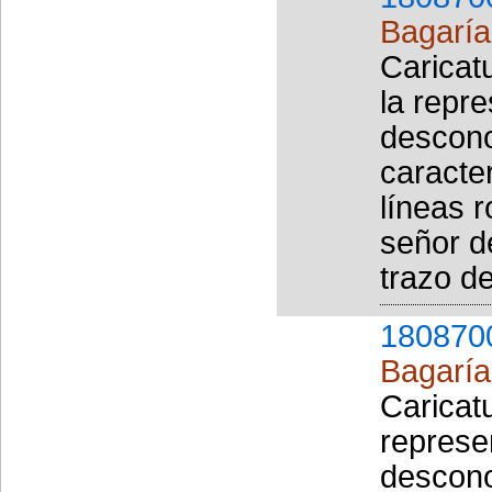
Bagaría 
Caricat
la repr
descono
caracter
líneas r
señor d
trazo de
180870
Bagaría 
Caricat
represe
descono