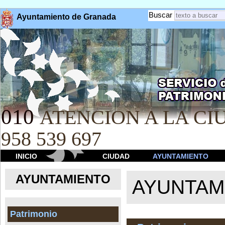
Buscar
Ayuntamiento de Granada
010
ATENCION A LA CIU
958 539 697
INICIO
CIUDAD
AYUNTAMIENTO
AYUNTAMIENTO
AYUNTAM
Patrimonio