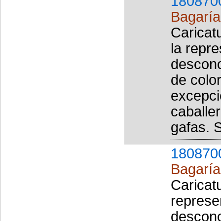
180870
Bagaría 
Caricat
la repr
descono
de color
excepció
caballe
gafas. 
180870
Bagaría 
Caricat
represe
descono