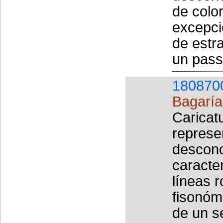
de color
excepci
de estr
un pass
180870
Bagaría 
Caricat
represe
descono
caracter
líneas r
fisonóm
de un s