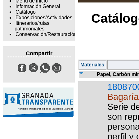
Menu de inicio
Información General
Catálogo
Catálogo
Exposiciones/Actividades
Itinerarios/rutas
patrimoniales
Conservación/Restauración
Compartir
Materiales
Papel, Carbón min
180870
Bagaría 
Serie d
son rep
persona
perfil y