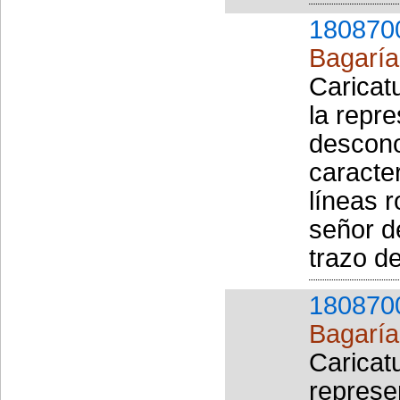
180870
Bagaría 
Caricat
la repr
descono
caracter
líneas r
señor d
trazo de
180870
Bagaría 
Caricat
represe