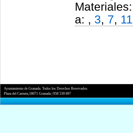
Materiales
a: ,
3
,
7
,
11
Ayuntamiento de Granada. Todos los Derechos Reservados.
Plaza del Carmen,18071 Granada
|
958 539 697