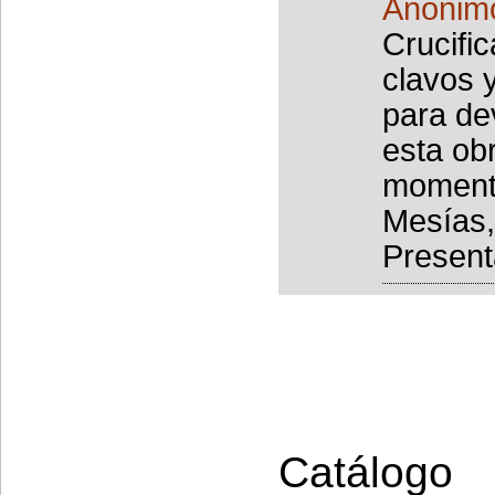
Anónim
Crucifi
clavos 
para de
esta ob
momento
Mesías,
Presenta
Catálogo 