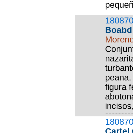
pequeño
180870
Boabdi
Moreno
Conjunt
nazarit
turbant
peana. 
figura 
aboton
incisos,
180870
Cartel