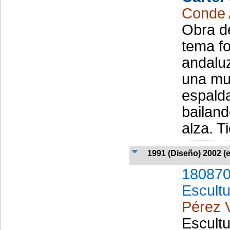
Conde 
Obra de
tema fo
andalu
una muj
espalda
bailand
alza. Ti
1991 (Diseño) 2002 (
180870
Escult
Pérez V
Escult