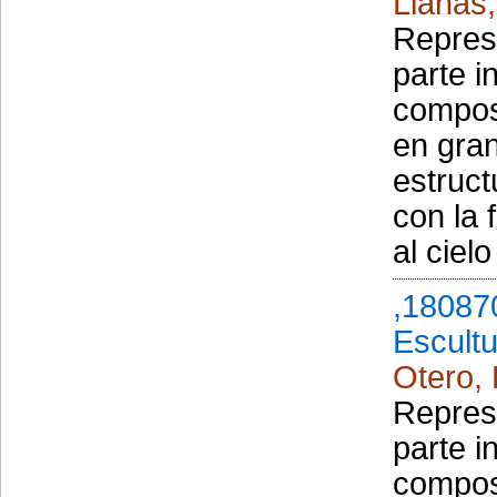
Llanas,
Repres
parte i
composi
en gran
estruct
con la 
al ciel
,18087
Escult
Otero, 
Repres
parte i
composi