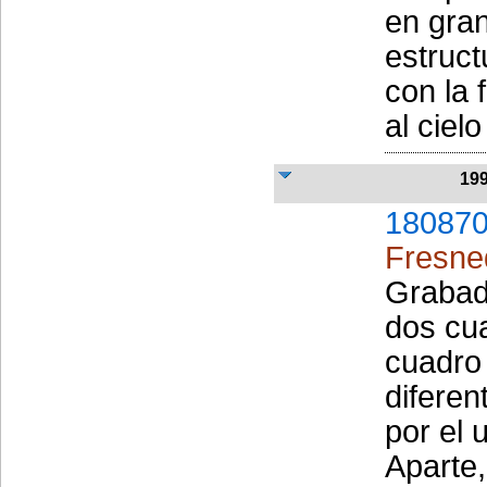
en gran
estruct
con la 
al ciel
19
180870
Fresne
Grabad
dos cu
cuadro 
difere
por el 
Aparte,