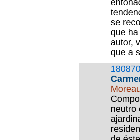
entona
tendenc
se reco
que ha 
autor, 
que a s
180870
Carmen
Moreau
Compos
neutro 
ajardin
residen
de éste