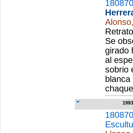
180870
Herrer
Alonso,
Retrato
Se obse
girado 
al esp
sobrio 
blanca 
chaquet
199
180870
Escult