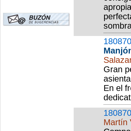
apropia
perfect
sombras
180870
Manjó
Salazar
Gran pe
asienta
En el f
dedicat
180870
Martín 