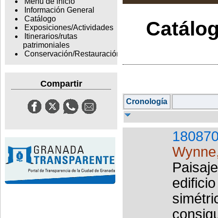
Menu de inicio
Información General
Catálogo
Catálog
Exposiciones/Actividades
Itinerarios/rutas
patrimoniales
Conservación/Restauración
Compartir
Cronología
180870
Wynne,
Paisaje
edifici
simétr
consigu