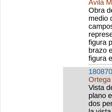
Ávila M
Obra de
medio 
campos 
represe
figura
brazo e
figura 
180870
Ortega
Vista 
plano e
dos per
la vist