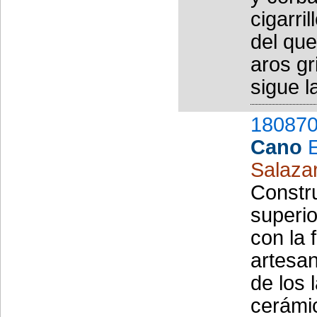
cigarri
del qu
aros gr
sigue la
180870
Cano
Salazar
Constru
superio
con la 
artesan
de los 
cerámi