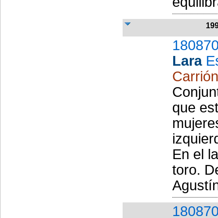
equili
19
180870
Lara
E
Carrió
Conjunt
que est
mujeres
izquier
En el l
toro. D
Agustín 
180870