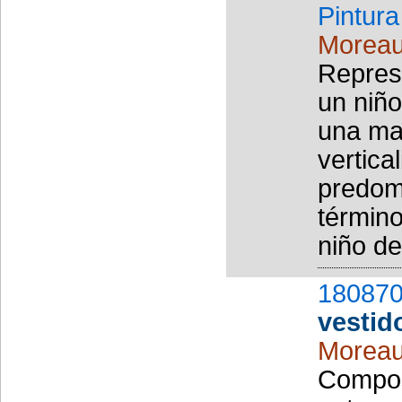
Pintura
Moreau
Repres
un niño
una mar
vertica
predomi
término
niño de 
180870
vestid
Moreau
Composi