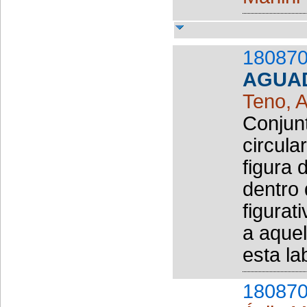
180870
AGUA
Teno, A
Conjun
circula
figura 
dentro 
figurat
a aquel
esta la
180870