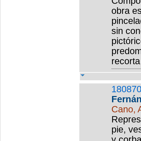
Compos
obra es
pincela
sin con
pictóri
predomi
recorta 
180870
Ferná
Cano, 
Repres
pie, ve
y corba