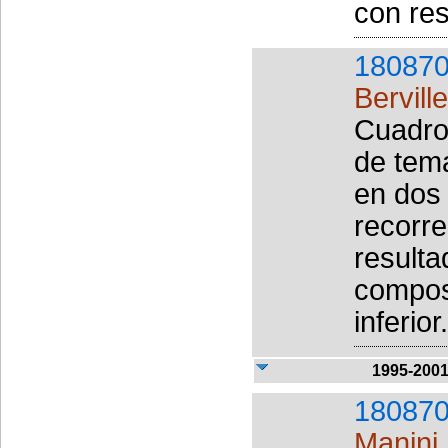
con res
180870
Bervill
Cuadro 
de temá
en dos 
recorre
result
composi
inferior
1995-200
180870
Manini