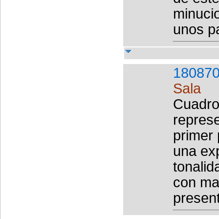
minuci
unos pa
180870
Sala
Cuadro 
represe
primer
una exp
tonalid
con ma
present