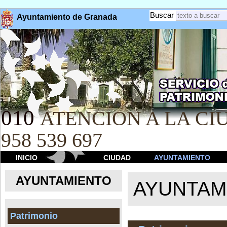
Buscar
Ayuntamiento de Granada
010
ATENCION A LA CIU
958 539 697
INICIO
CIUDAD
AYUNTAMIENTO
AYUNTAMIENTO
AYUNTAM
Patrimonio