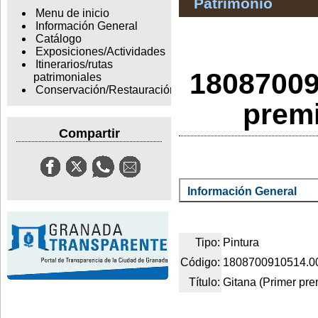
Patrimonio
Menu de inicio
Información General
Catálogo
Exposiciones/Actividades
Itinerarios/rutas
18087009
patrimoniales
Conservación/Restauración
premi
Compartir
Información General
Tipo:
Pintura
Código:
1808700910514.0
Título:
Gitana (Primer pre