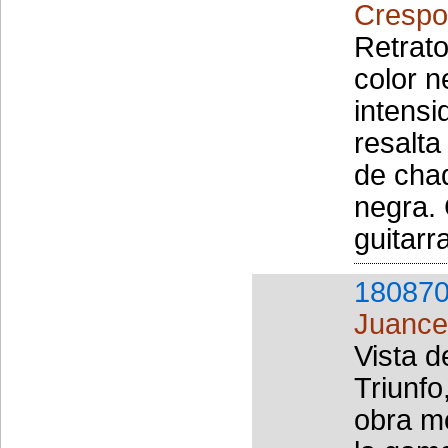
Crespo
Retrato
color n
intensi
resalta
de chaq
negra.
guitarr
180870
Juance
Vista d
Triunfo
obra m