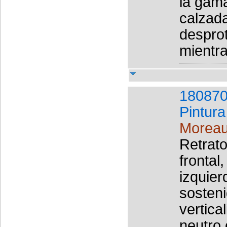
la gama
calzada
desprot
mientra
180870
Pintura
Moreau
Retrat
frontal
izquier
sosteni
vertica
neutro