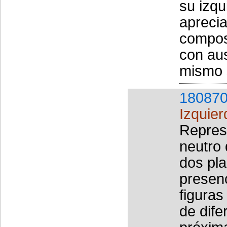
su izq
aprecia
composi
con aus
mismo 
180870
Izquier
Represe
neutro 
dos pla
presenc
figuras
de dife