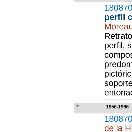
180870
perfil
Moreau
Retrat
perfil,
composi
predomi
pictóri
soporte
entonac
1956-1966
180870
de la H