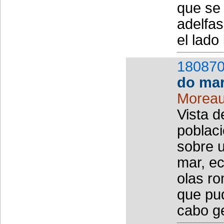
que se
adelfas
el lado
180870
do ma
Moreau
Vista d
poblac
sobre 
mar, ec
olas r
que pud
cabo ge