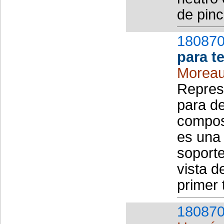
de pinc
180870
para t
Moreau
Repres
para de
composi
es una 
soporte
vista d
primer 
180870