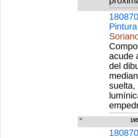
próxima
180870
Pintura
Soriano
Composi
acude a
del dib
mediant
suelta,
lumínic
empedr
19
180870