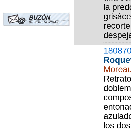
la pred
grisáce
recorte
despeja
180870
Roque
Moreau
Retrato
dobleme
composi
entonad
azulado
los dos