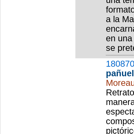
formato
a la Ma
encarna
en una
se pret
180870
pañuel
Moreau
Retrat
manera 
especta
composi
pictóri