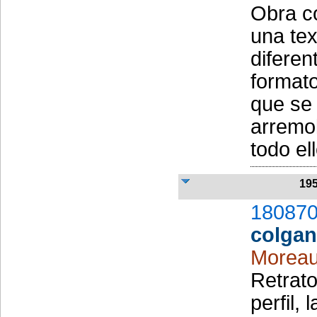
Obra co
una tex
diferen
formato
que se 
arremol
todo ell
19
180870
colgan
Moreau
Retrat
perfil