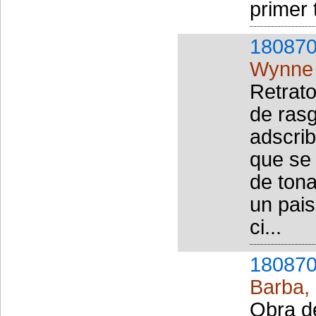
primer 
180870
Wynne 
Retrato
de rasg
adscrib
que se 
de tona
un pais
ci...
180870
Barba,
Obra de