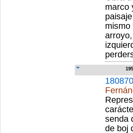
marco y
paisaje
mismo 
arroyo,
izquier
perders
19
180870
Fernán
Repres
carácte
senda d
de boj 