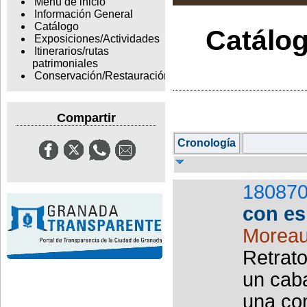
Menu de inicio
Información General
Catálogo
Catálog
Exposiciones/Actividades
Itinerarios/rutas
patrimoniales
Conservación/Restauración
Compartir
Cronología
180870
con e
Moreau
Retrato
un cab
una com