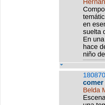
Hernán
Compos
temáti
en esen
suelta 
En una 
hace de
niño de
180870
comer 
Belda 
Escena
una tem