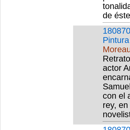
tonalid
de éste
180870
Pintura
Moreau
Retrato
actor A
encarna
Samuel 
con el 
rey, en
novelist
180870